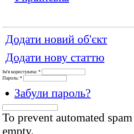
Додати новий об'єкт
Додати нову статтю
Ім'я користувача:
*
Пароль:
*
Забули пароль?
To prevent automated spam s
empty.