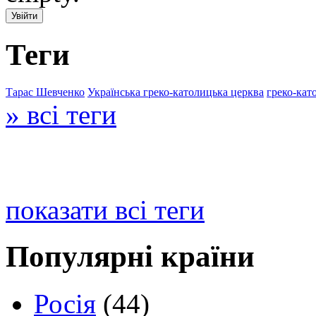
Теги
Тарас Шевченко
Українська греко-католицька церква
греко-кат
» всі теги
показати всі теги
Популярні країни
Росія
(44)