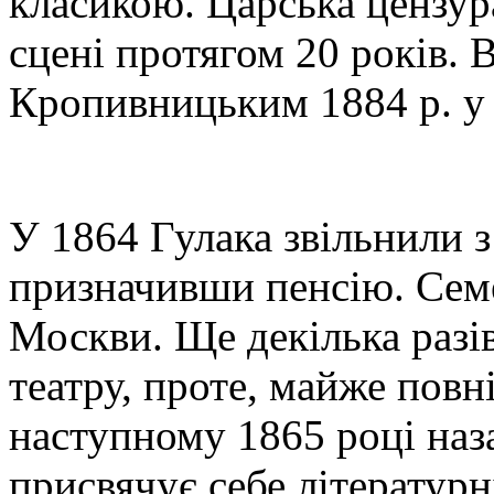
класикою. Царська цензура
сцені протягом 20 років. 
Кропивницьким 1884 р. у 
У 1864 Гулака звільнили з
призначивши пенсію. Сем
Москви. Ще декілька разі
театру, проте, майже повн
наступному 1865 році наз
присвячує себе літературн