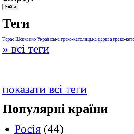
Теги
Тарас Шевченко
Українська греко-католицька церква
греко-кат
» всі теги
показати всі теги
Популярні країни
Росія
(44)