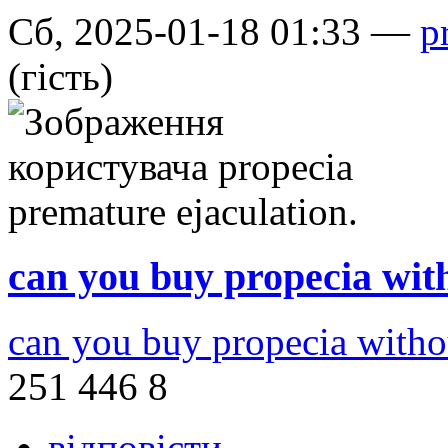
Сб, 2025-01-18 01:33 —
p
(гість)
can you buy propecia wit
can you buy propecia withou
251 446 8
відповісти