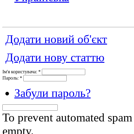
Додати новий об'єкт
Додати нову статтю
Ім'я користувача:
*
Пароль:
*
Забули пароль?
To prevent automated spam s
empty.