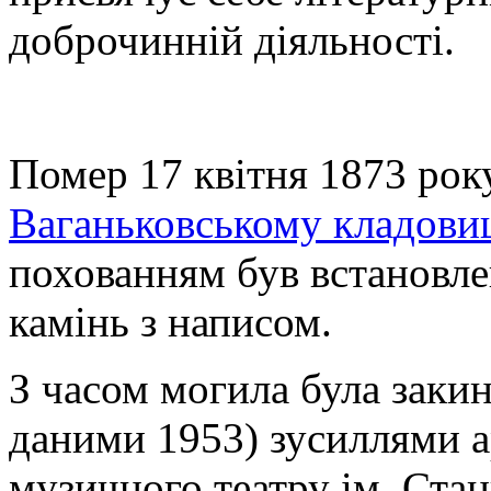
доброчинній діяльності.
Помер 17 квітня 1873 рок
Ваганьковському кладови
похованням був встановл
камінь з написом.
З часом могила була закин
даними 1953) зусиллями а
музичного театру ім. Ста