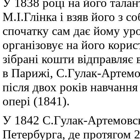
У 1838 році на його талан
М.І.Глінка і взяв його з с
спочатку сам дає йому уро
організовує на його корист
зібрані кошти відправляє
в Парижі, С.Гулак-Артемов
після двох років навчання
опері (1841).
У 1842 С.Гулак-Артемовсь
Петербурга, де протягом 2