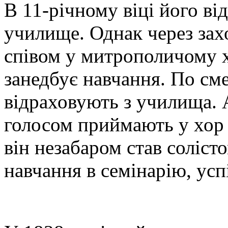
В 11-річному віці його ві
училище. Однак через за
співом у митрополичому 
занедбує навчання. По сме
відраховують з училища. А
голосом приймають у хор 
він незабаром став соліст
навчання в семінарію, ус