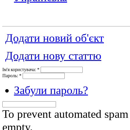
Додати новий об'єкт
Додати нову статтю
Ім'я користувача:
*
Пароль:
*
Забули пароль?
To prevent automated spam s
empty.