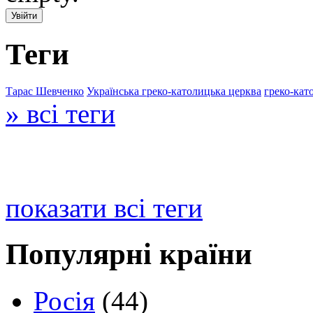
Теги
Тарас Шевченко
Українська греко-католицька церква
греко-кат
» всі теги
показати всі теги
Популярні країни
Росія
(44)