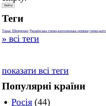
Теги
Тарас Шевченко
Українська греко-католицька церква
греко-кат
» всі теги
показати всі теги
Популярні країни
Росія
(44)