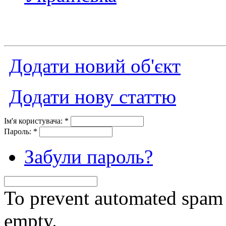
Додати новий об'єкт
Додати нову статтю
Ім'я користувача:
*
Пароль:
*
Забули пароль?
To prevent automated spam s
empty.