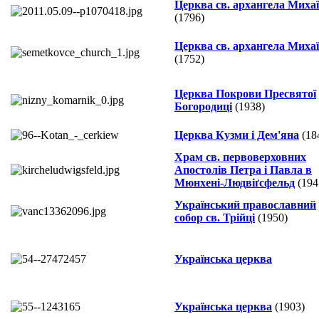
Церква св. архангела Миха
(1796)
Церква св. архангела Миха
(1752)
Церква Покрови Пресвятої
Богородиці
(1938)
Церква Кузми і Дем'яна
(18
Храм св. первоверховних
Апостолів Петра і Павла в
Мюнхенi-Людвіґсфельд
(194
Український православний
собор св. Трійці
(1950)
Українська церква
Українська церква
(1903)