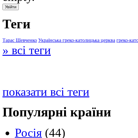
Теги
Тарас Шевченко
Українська греко-католицька церква
греко-кат
» всі теги
показати всі теги
Популярні країни
Росія
(44)