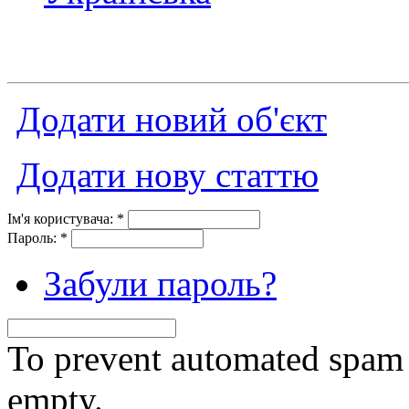
Додати новий об'єкт
Додати нову статтю
Ім'я користувача:
*
Пароль:
*
Забули пароль?
To prevent automated spam s
empty.