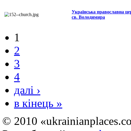
Українська православна це
св. Володимира
1
2
3
4
далі ›
в кінець »
© 2010 «ukrainianplaces.