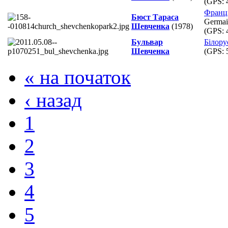
(GPS:
Франц
Бюст Тараса
Germain
Шевченка
(1978)
(GPS:
Бульвар
Білору
Шевченка
(GPS:
« на початок
‹ назад
1
2
3
4
5