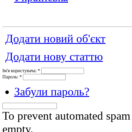
Додати новий об'єкт
Додати нову статтю
Ім'я користувача:
*
Пароль:
*
Забули пароль?
To prevent automated spam s
empty.