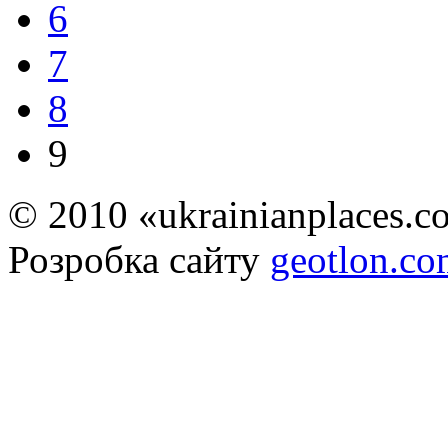
6
7
8
9
© 2010 «ukrainianplaces.
Розробка сайту
geotlon.c