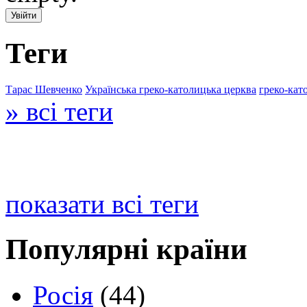
Теги
Тарас Шевченко
Українська греко-католицька церква
греко-кат
» всі теги
показати всі теги
Популярні країни
Росія
(44)