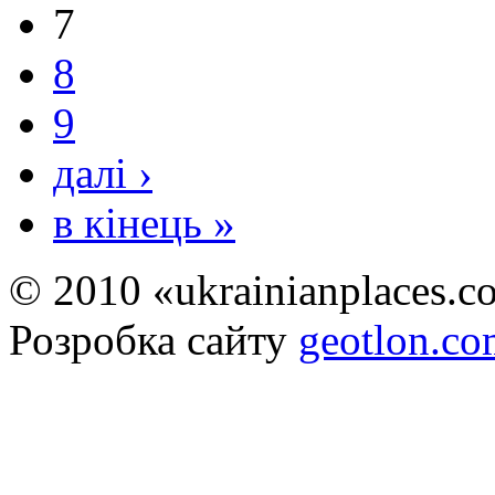
7
8
9
далі ›
в кінець »
© 2010 «ukrainianplaces.
Розробка сайту
geotlon.c