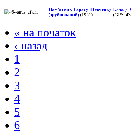
Пам'ятник Тарасу Шевченку
Канада
,
(зруйнований)
(1951)
(GPS:
43.
« на початок
‹ назад
1
2
3
4
5
6