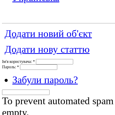
Додати новий об'єкт
Додати нову статтю
Ім'я користувача:
*
Пароль:
*
Забули пароль?
To prevent automated spam s
empty.