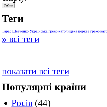
Теги
Тарас Шевченко
Українська греко-католицька церква
греко-кат
» всі теги
показати всі теги
Популярні країни
Росія
(44)