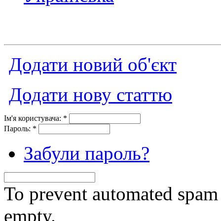
Додати новий об'єкт
Додати нову статтю
Ім'я користувача:
*
Пароль:
*
Забули пароль?
To prevent automated spam s
empty.