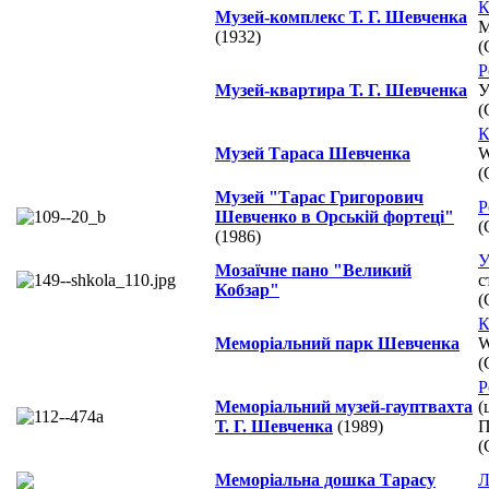
К
Музей-комплекс Т. Г. Шевченка
М
(1932)
(
Р
Музей-квартира Т. Г. Шевченка
У
(
К
Музей Тараса Шевченка
W
(
Музей "Тарас Григорович
Р
Шевченко в Орській фортеці"
(
(1986)
У
Мозаїчне пано "Великий
с
Кобзар"
(
К
Меморіальний парк Шевченка
W
(
Р
Меморіальний музей-гауптвахта
(
Т. Г. Шевченка
(1989)
П
(
Меморіальна дошка Тарасу
Л