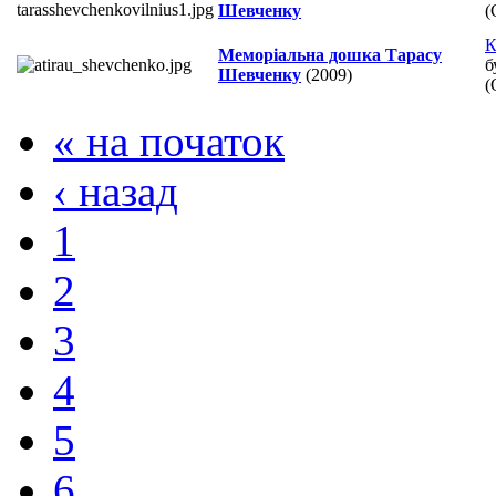
Шевченку
(
К
Меморіальна дошка Тарасу
б
Шевченку
(2009)
(
« на початок
‹ назад
1
2
3
4
5
6