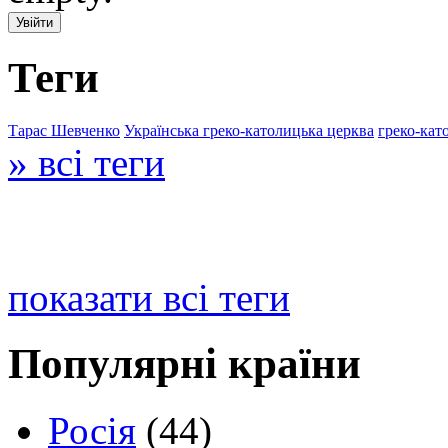
Теги
Тарас Шевченко
Українська греко-католицька церква
греко-кат
» всі теги
показати всі теги
Популярні країни
Росія
(44)