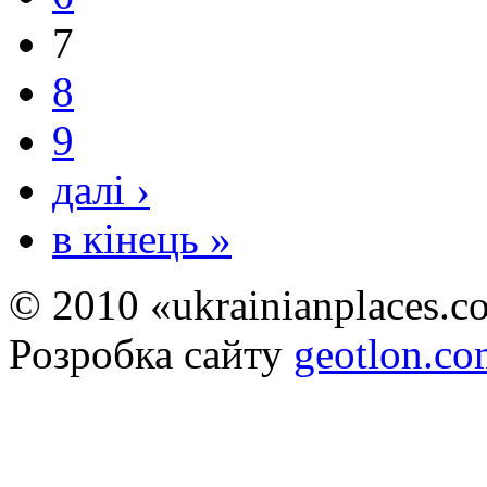
7
8
9
далі ›
в кінець »
© 2010 «ukrainianplaces.
Розробка сайту
geotlon.c