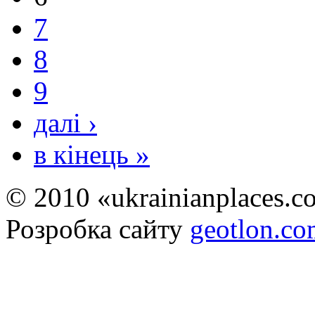
7
8
9
далі ›
в кінець »
© 2010 «ukrainianplaces.
Розробка сайту
geotlon.c