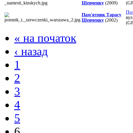
Шевченку
(2009)
(G
По
Пам'ятник Тарасу
вул
Шевченку
(2002)
(G
« на початок
‹ назад
1
2
3
4
5
6