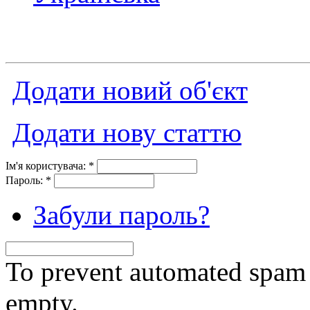
Додати новий об'єкт
Додати нову статтю
Ім'я користувача:
*
Пароль:
*
Забули пароль?
To prevent automated spam s
empty.