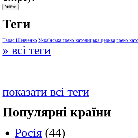
Теги
Тарас Шевченко
Українська греко-католицька церква
греко-кат
» всі теги
показати всі теги
Популярні країни
Росія
(44)