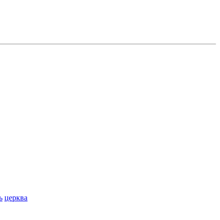
ь
церква