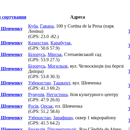
Адреса
Куба
,
Гавана
, 100 y Cortina de la Presa (парк
у Шевченку
Леніна)
(GPS:
23.0 -82.
)
у Шевченку
Казахстан
,
Карабутак
,
(GPS:
50.6 57.9
)
у Шевченку
Білорусь
,
Мінськ
, Степанівський сад
(GPS:
53.9 27.5
)
Білорусь
,
Могильов
, вул. Челюскінців (на березі
у Шевченку
Дніпра)
(GPS:
53.8 30.3
)
у Шевченку
Узбекистан
,
Ташкент
, вул. Шевченка
(GPS:
41.3 69.2
)
у Шевченку
Румунія
,
Негостина
, біля культурного центру
(GPS:
47.9 26.0
)
у Шевченку
Росія
,
Орськ
, пл. Шевченка
(GPS:
51.2 58.6
)
у Шевченку
Узбекистан
,
Зарафшан
, сквер 1 мікрорайону
(GPS:
41.5 64.2
)
у Шевченку
Бразилія
,
Прудентополіс
, Rua Cândida de Abreu