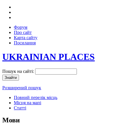
Форум
Про сайт
Карта сайту
Посилання
UKRAINIAN PLACES
Пошук на сайті:
Розширений пошук
Повний перелік місць
Місця на мапі
Статті
Мови