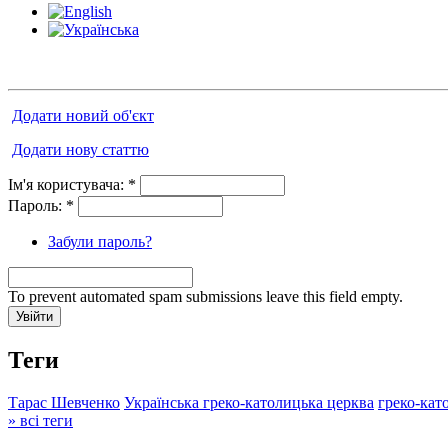
Додати новий об'єкт
Додати нову статтю
Ім'я користувача:
*
Пароль:
*
Забули пароль?
To prevent automated spam submissions leave this field empty.
Теги
Тарас Шевченко
Українська греко-католицька церква
греко-кат
» всі теги