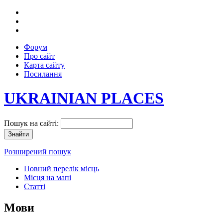
Форум
Про сайт
Карта сайту
Посилання
UKRAINIAN PLACES
Пошук на сайті:
Розширений пошук
Повний перелік місць
Місця на мапі
Статті
Мови