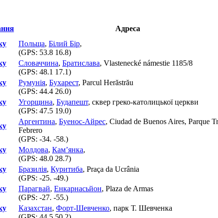
Адреса
ку
Польща
,
Білий Бір
,
(GPS:
53.8 16.8
)
ку
Словаччина
,
Братислава
, Vlastenecké námestie 1185/8
(GPS:
48.1 17.1
)
ку
Румунія
,
Бухарест
, Parcul Herăstrău
(GPS:
44.4 26.0
)
ку
Угорщина
,
Будапешт
, сквер греко-католицької церкви
(GPS:
47.5 19.0
)
Аргентина
,
Буенос-Айрес
, Ciudad de Buenos Aires, Parque Tr
ку
Febrero
(GPS:
-34. -58.
)
ку
Молдова
,
Кам’янка
,
(GPS:
48.0 28.7
)
ку
Бразилія
,
Куритиба
, Praça da Ucrânia
(GPS:
-25. -49.
)
ку
Парагвай
,
Енкарнасьйон
, Plaza de Armas
(GPS:
-27. -55.
)
ку
Казахстан
,
Форт-Шевченко
, парк Т. Шевченка
(GPS:
44.5 50.2
)