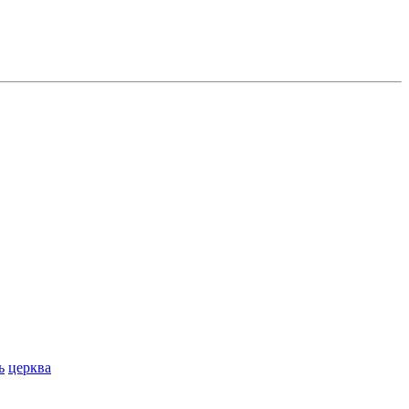
ь
церква