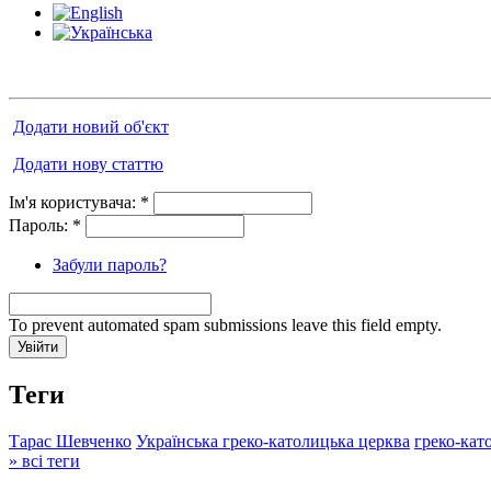
Додати новий об'єкт
Додати нову статтю
Ім'я користувача:
*
Пароль:
*
Забули пароль?
To prevent automated spam submissions leave this field empty.
Теги
Тарас Шевченко
Українська греко-католицька церква
греко-кат
» всі теги