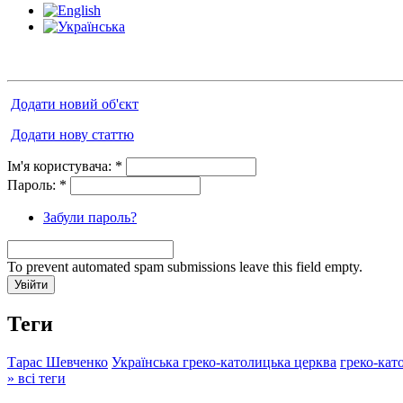
Додати новий об'єкт
Додати нову статтю
Ім'я користувача:
*
Пароль:
*
Забули пароль?
To prevent automated spam submissions leave this field empty.
Теги
Тарас Шевченко
Українська греко-католицька церква
греко-кат
» всі теги