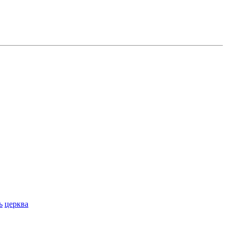
ь
церква