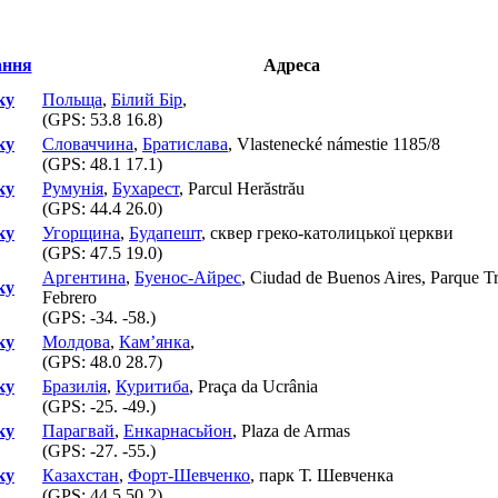
Адреса
ку
Польща
,
Білий Бір
,
(GPS:
53.8 16.8
)
ку
Словаччина
,
Братислава
, Vlastenecké námestie 1185/8
(GPS:
48.1 17.1
)
ку
Румунія
,
Бухарест
, Parcul Herăstrău
(GPS:
44.4 26.0
)
ку
Угорщина
,
Будапешт
, сквер греко-католицької церкви
(GPS:
47.5 19.0
)
Аргентина
,
Буенос-Айрес
, Ciudad de Buenos Aires, Parque Tr
ку
Febrero
(GPS:
-34. -58.
)
ку
Молдова
,
Кам’янка
,
(GPS:
48.0 28.7
)
ку
Бразилія
,
Куритиба
, Praça da Ucrânia
(GPS:
-25. -49.
)
ку
Парагвай
,
Енкарнасьйон
, Plaza de Armas
(GPS:
-27. -55.
)
ку
Казахстан
,
Форт-Шевченко
, парк Т. Шевченка
(GPS:
44.5 50.2
)