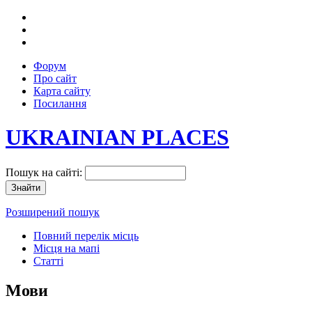
Форум
Про сайт
Карта сайту
Посилання
UKRAINIAN PLACES
Пошук на сайті:
Розширений пошук
Повний перелік місць
Місця на мапі
Статті
Мови