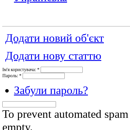
Додати новий об'єкт
Додати нову статтю
Ім'я користувача:
*
Пароль:
*
Забули пароль?
To prevent automated spam s
empty.