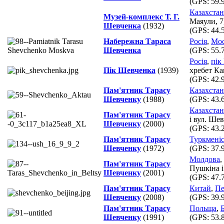
(GPS:
59.
Казахстан
Музей-комплекс Т. Г.
Маяули, 7
Шевченка
(1932)
(GPS:
44.
Набережна Тараса
Росія
,
Мос
Шевченка
(GPS:
55.
Росія
,
пік
Пік Шевченка
(1939)
хребет Ка
(GPS:
42.
Пам'ятник Тарасу
Казахстан
Шевченку
(1988)
(GPS:
43.
Казахстан
Пам'ятник Тарасу
і вул. Ше
Шевченку
(2000)
(GPS:
43.
Пам'ятник Тарасу
Туркмені
Шевченку
(1972)
(GPS:
37.
Молдова
,
Пам'ятник Тарасу
Пушкіна і
Шевченку
(2001)
(GPS:
47.
Пам'ятник Тарасу
Китай
,
Пе
Шевченку
(2008)
(GPS:
39.
Пам'ятник Тарасу
Польща
,
Шевченку
(1991)
(GPS:
53.