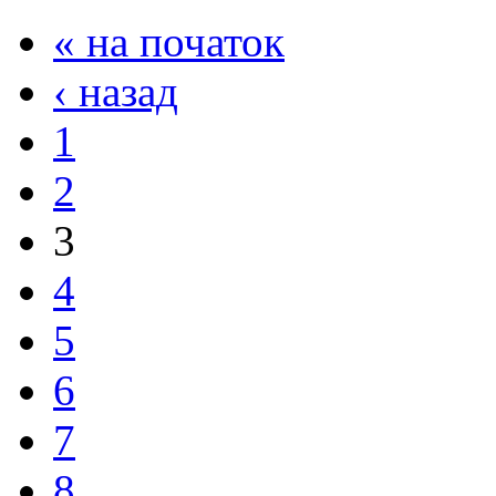
« на початок
‹ назад
1
2
3
4
5
6
7
8