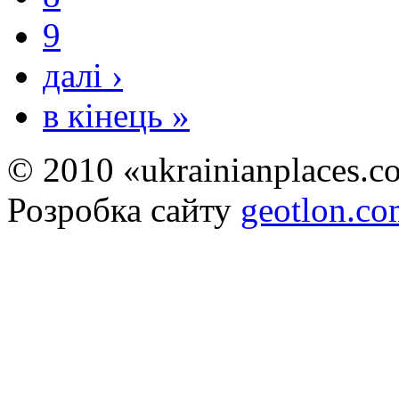
9
далі ›
в кінець »
© 2010 «ukrainianplaces.
Розробка сайту
geotlon.c