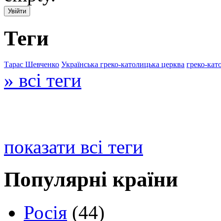
Теги
Тарас Шевченко
Українська греко-католицька церква
греко-кат
» всі теги
показати всі теги
Популярні країни
Росія
(44)