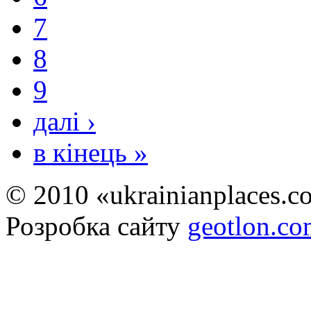
7
8
9
далі ›
в кінець »
© 2010 «ukrainianplaces.
Розробка сайту
geotlon.c