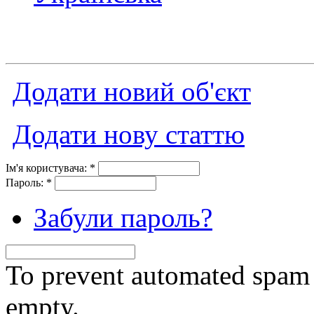
Додати новий об'єкт
Додати нову статтю
Ім'я користувача:
*
Пароль:
*
Забули пароль?
To prevent automated spam s
empty.