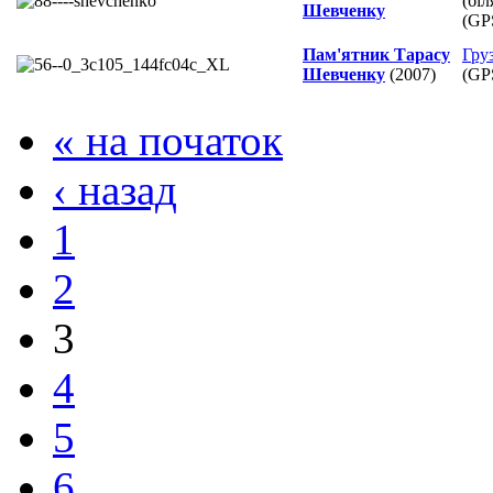
(біл
Шевченку
(GP
Пам'ятник Тарасу
Груз
Шевченку
(2007)
(GP
« на початок
‹ назад
1
2
3
4
5
6