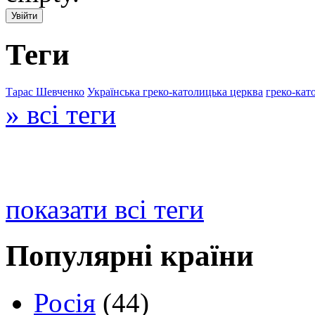
Теги
Тарас Шевченко
Українська греко-католицька церква
греко-кат
» всі теги
показати всі теги
Популярні країни
Росія
(44)