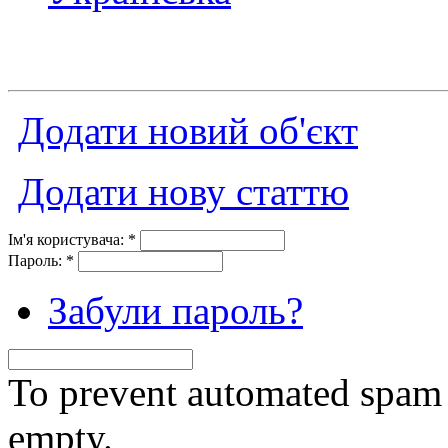
Додати новий об'єкт
Додати нову статтю
Ім'я користувача:
*
Пароль:
*
Забули пароль?
To prevent automated spam s
empty.