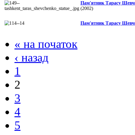
Пам'ятник Тарасу Шевч
(2002)
Пам'ятник Тарасу Шевч
« на початок
‹ назад
1
2
3
4
5