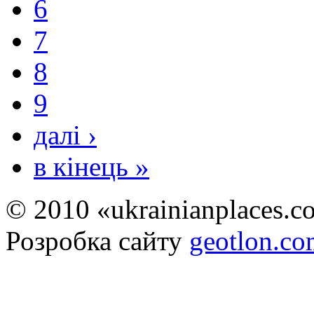
6
7
8
9
далі ›
в кінець »
© 2010 «ukrainianplaces.
Розробка сайту
geotlon.c