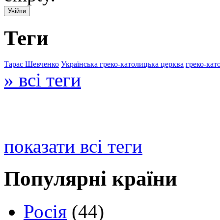
Теги
Тарас Шевченко
Українська греко-католицька церква
греко-кат
» всі теги
показати всі теги
Популярні країни
Росія
(44)