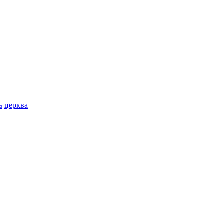
ь
церква