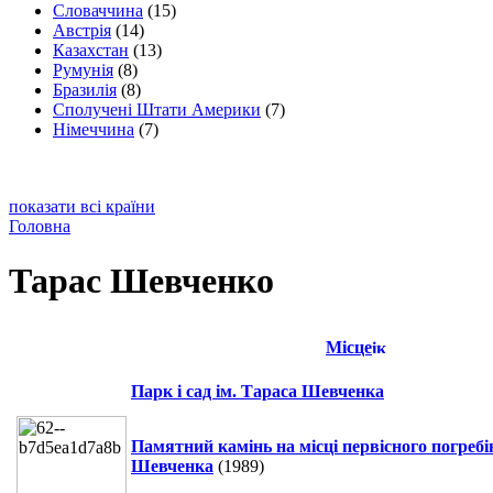
Словаччина
(15)
Австрія
(14)
Казахстан
(13)
Румунія
(8)
Бразилія
(8)
Сполучені Штати Америки
(7)
Німеччина
(7)
показати всі країни
Головна
Тарас Шевченко
Місце
Парк і сад ім. Тараса Шевченка
Памятний камінь на місці первісного погреб
Шевченка
(1989)