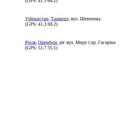
(GPS:
41.5 64.2
)
Узбекистан
,
Ташкент
, вул. Шевченка
(GPS:
41.3 69.2
)
Росія
,
Оренбург
, ріг вул. Миру і пр. Гагаріна
(GPS:
51.7 55.1
)