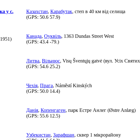
а у с.
Казахстан
,
Карабутак
, степ в 40 км від селища
(GPS:
50.6 57.9
)
Канада
,
Оуквіль
, 1363 Dundas Street West
1951)
(GPS:
43.4 -79.
)
Литва
,
Вільнюс
, Visų Šventųjų gatvė (вул. Усіх Святих
(GPS:
54.6 25.2
)
Чехія
,
Прага
, Náměstí Kinských
(GPS:
50.0 14.4
)
Данія
,
Копенгаген
, парк Естре Анлег (Østre Anlæg)
(GPS:
55.6 12.5
)
Узбекистан
,
Зарафшан
, сквер 1 мікрорайону