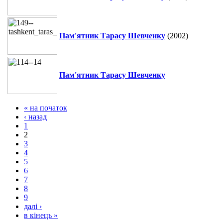
Пам'ятник Тарасу Шевченку
(2002)
Пам'ятник Тарасу Шевченку
« на початок
‹ назад
1
2
3
4
5
6
7
8
9
далі ›
в кінець »