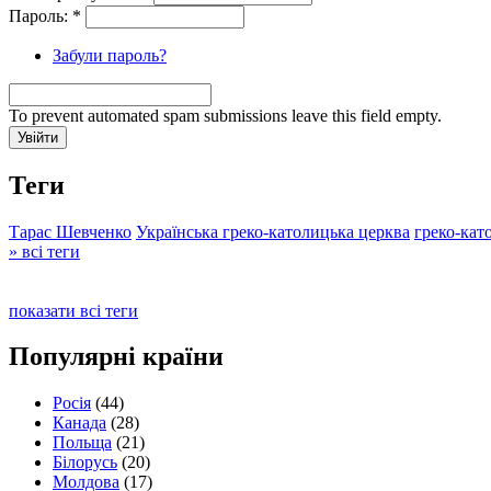
Пароль:
*
Забули пароль?
To prevent automated spam submissions leave this field empty.
Теги
Тарас Шевченко
Українська греко-католицька церква
греко-кат
» всі теги
показати всі теги
Популярні країни
Росія
(44)
Канада
(28)
Польща
(21)
Білорусь
(20)
Молдова
(17)