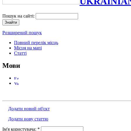
UKRAINIA
Пошук на сайті:
Розширений пошук
Повний перелік місць
Місця на мапі
Статті
Мови
Додати новий об'єкт
Додати нову статтю
Ім'я користувача:
*