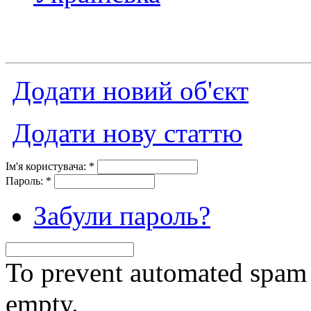
Додати новий об'єкт
Додати нову статтю
Ім'я користувача:
*
Пароль:
*
Забули пароль?
To prevent automated spam s
empty.