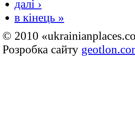
далі ›
в кінець »
© 2010 «ukrainianplaces.
Розробка сайту
geotlon.c