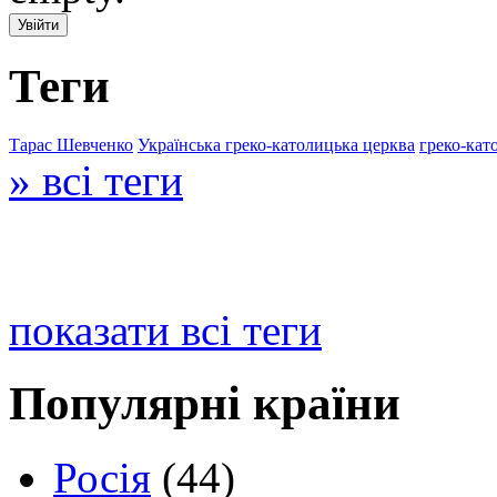
Теги
Тарас Шевченко
Українська греко-католицька церква
греко-кат
» всі теги
показати всі теги
Популярні країни
Росія
(44)