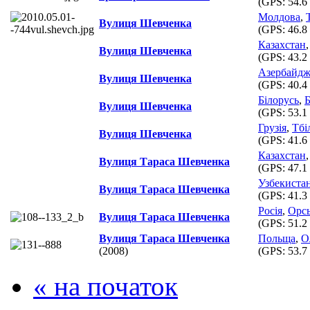
(GPS:
54.6
Молдова
,
Вулиця Шевченка
(GPS:
46.8
Казахстан
Вулиця Шевченка
(GPS:
43.2
Азербайд
Вулиця Шевченка
(GPS:
40.4
Білорусь
,
Вулиця Шевченка
(GPS:
53.1
Грузія
,
Тбіл
Вулиця Шевченка
(GPS:
41.6
Казахстан
Вулиця Тараса Шевченка
(GPS:
47.1
Узбекиста
Вулиця Тараса Шевченка
(GPS:
41.3
Росія
,
Орс
Вулиця Тараса Шевченка
(GPS:
51.2
Вулиця Тараса Шевченка
Польща
,
О
(2008)
(GPS:
53.7
« на початок