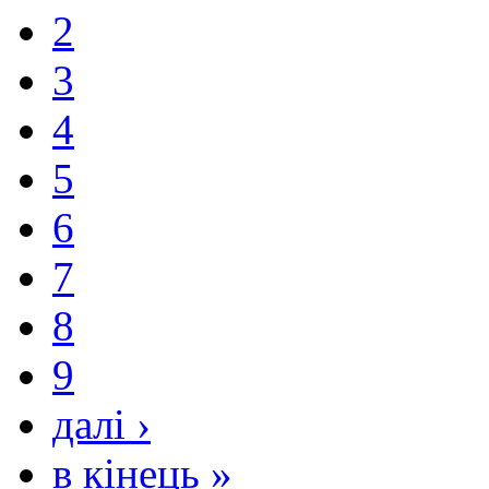
2
3
4
5
6
7
8
9
далі ›
в кінець »