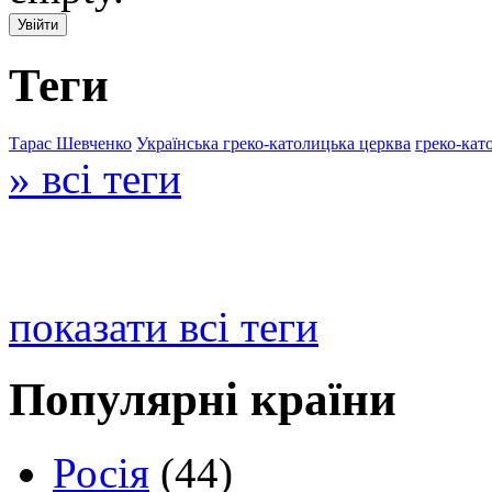
Теги
Тарас Шевченко
Українська греко-католицька церква
греко-кат
» всі теги
показати всі теги
Популярні країни
Росія
(44)