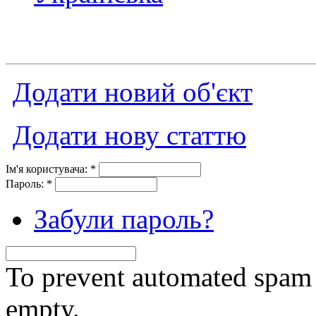
Додати новий об'єкт
Додати нову статтю
Ім'я користувача:
*
Пароль:
*
Забули пароль?
To prevent automated spam s
empty.