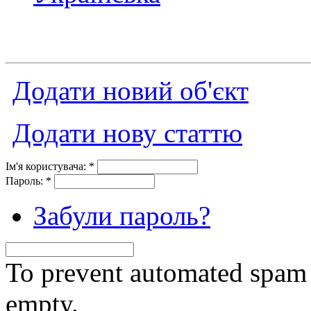
Додати новий об'єкт
Додати нову статтю
Ім'я користувача:
*
Пароль:
*
Забули пароль?
To prevent automated spam s
empty.