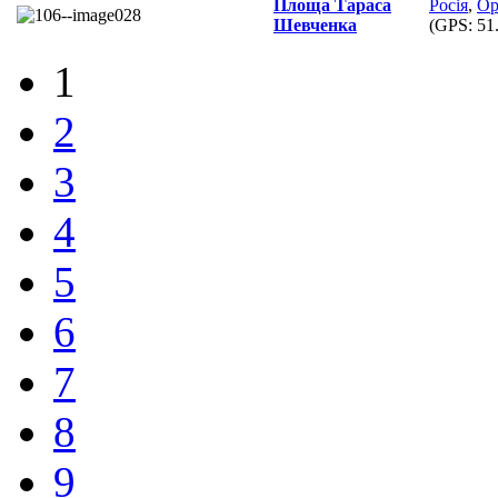
Площа Тараса
Росія
,
Ор
Шевченка
(GPS:
51
1
2
3
4
5
6
7
8
9