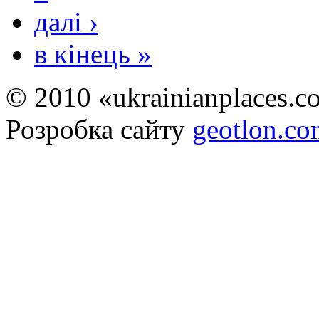
далі ›
в кінець »
© 2010 «ukrainianplaces.
Розробка сайту
geotlon.c