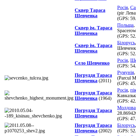
Росія
,
Са
Сквер Тараса
(ріг Лев
Шевченка
(GPS:
59
Польща
,
Сквер ім. Тараса
Spacero
Шевченка
(GPS:
52
Білорусь
Сквер ім. Тараса
Шевченк
Шевченка
(GPS:
52
Росія
,
Ше
Село Шевченко
(GPS:
54
Румунія
Погруддя Тараса
(Parcul Mi
Шевченка
(2011)
(GPS:
45
Росія
,
пі
Погруддя Тараса
Кавказьк
Шевченка
(1964)
(GPS:
42
Молдова
Погруддя Тараса
28.86942
Шевченка
(GPS:
47
Погруддя Тараса
Білорусь
Шевченка
(2002)
(GPS:
52