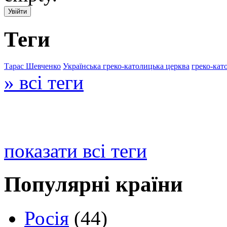
Теги
Тарас Шевченко
Українська греко-католицька церква
греко-кат
» всі теги
показати всі теги
Популярні країни
Росія
(44)