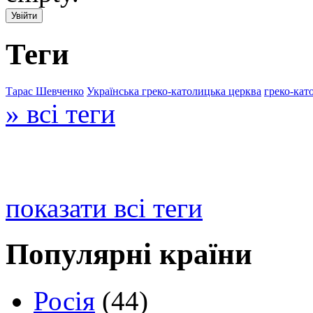
Теги
Тарас Шевченко
Українська греко-католицька церква
греко-кат
» всі теги
показати всі теги
Популярні країни
Росія
(44)