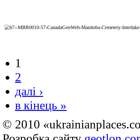
1
2
далі ›
в кінець »
© 2010 «ukrainianplaces.
Розробка сайту
geotlon.c