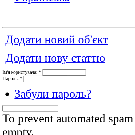
Додати новий об'єкт
Додати нову статтю
Ім'я користувача:
*
Пароль:
*
Забули пароль?
To prevent automated spam s
empty.