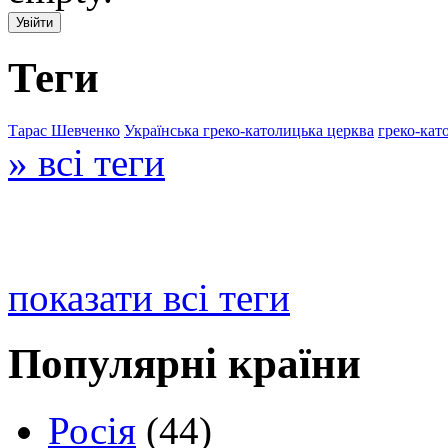
Теги
Тарас Шевченко
Українська греко-католицька церква
греко-кат
» всі теги
показати всі теги
Популярні країни
Росія
(44)