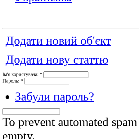
Додати новий об'єкт
Додати нову статтю
Ім'я користувача:
*
Пароль:
*
Забули пароль?
To prevent automated spam s
empty.