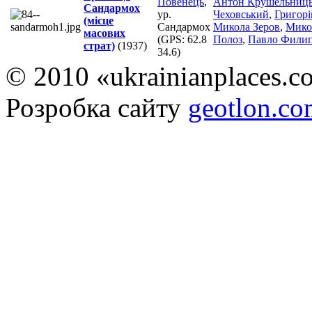
Повенець
,
Антон Крушельниц
Сандармох
ур.
Чеховський
,
Григорі
(місце
Сандармох
Микола Зеров
,
Мико
масових
(GPS:
62.8
Полоз
,
Павло Фили
страт)
(1937)
34.6
)
© 2010 «ukrainianplaces.
Розробка сайту
geotlon.c