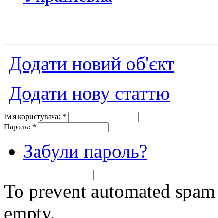
Додати новий об'єкт
Додати нову статтю
Ім'я користувача:
*
Пароль:
*
Забули пароль?
To prevent automated spam s
empty.