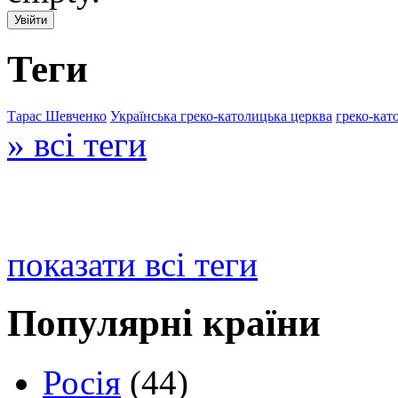
Теги
Тарас Шевченко
Українська греко-католицька церква
греко-кат
» всі теги
показати всі теги
Популярні країни
Росія
(44)