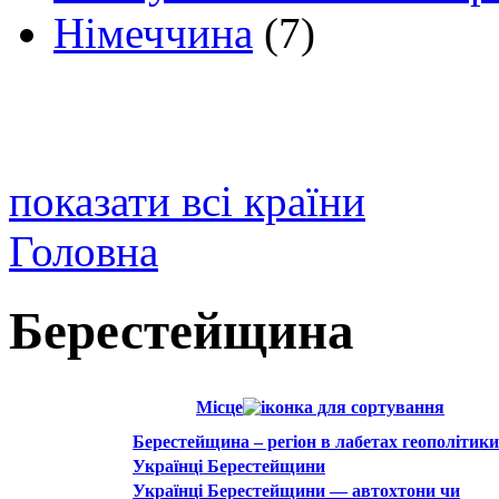
Німеччина
(7)
показати всі країни
Головна
Берестейщина
Місце
Берестейщина – регiон в лабетах геополiтики
Українці Берестейщини
Українці Берестейщини — автохтони чи