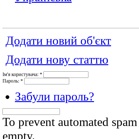
Додати новий об'єкт
Додати нову статтю
Ім'я користувача:
*
Пароль:
*
Забули пароль?
To prevent automated spam s
empty.