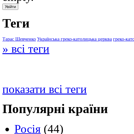
Теги
Тарас Шевченко
Українська греко-католицька церква
греко-кат
» всі теги
показати всі теги
Популярні країни
Росія
(44)