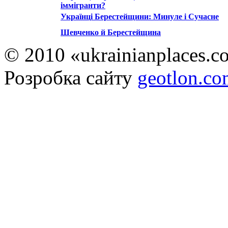
іммігранти?
Українці Берестейщини: Минуле і Сучасне
Шевченко й Берестейщина
© 2010 «ukrainianplaces.
Розробка сайту
geotlon.c