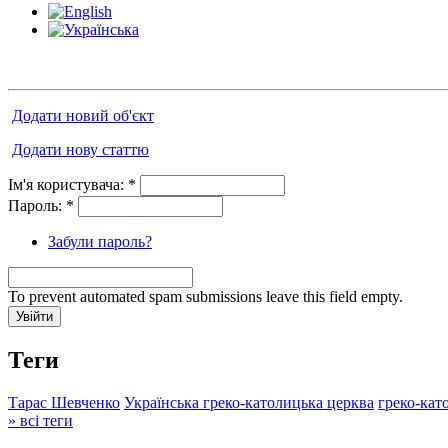
Додати новий об'єкт
Додати нову статтю
Ім'я користувача:
*
Пароль:
*
Забули пароль?
To prevent automated spam submissions leave this field empty.
Теги
Тарас Шевченко
Українська греко-католицька церква
греко-кат
» всі теги