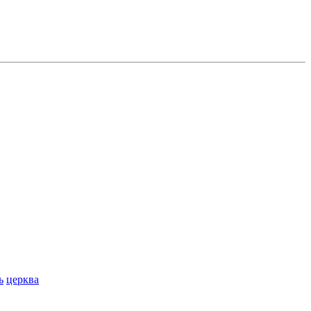
ь
церква