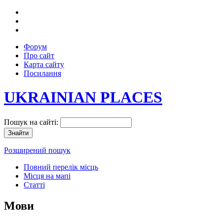
Форум
Про сайт
Карта сайту
Посилання
UKRAINIAN PLACES
Пошук на сайті:
Розширений пошук
Повний перелік місць
Місця на мапі
Статті
Мови