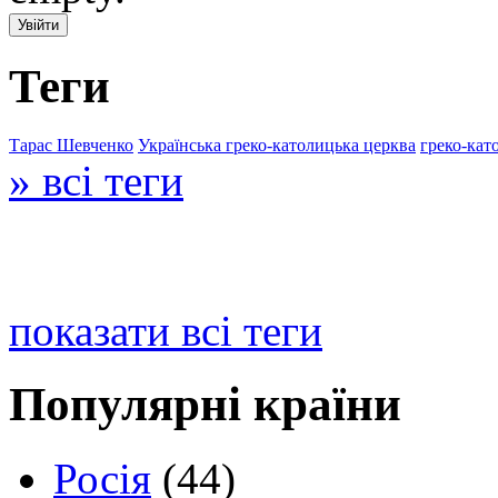
Теги
Тарас Шевченко
Українська греко-католицька церква
греко-кат
» всі теги
показати всі теги
Популярні країни
Росія
(44)