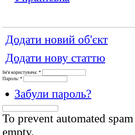
Додати новий об'єкт
Додати нову статтю
Ім'я користувача:
*
Пароль:
*
Забули пароль?
To prevent automated spam s
empty.