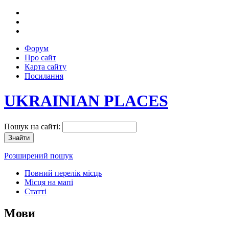
Форум
Про сайт
Карта сайту
Посилання
UKRAINIAN PLACES
Пошук на сайті:
Розширений пошук
Повний перелік місць
Місця на мапі
Статті
Мови