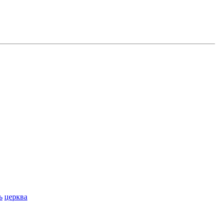
ь
церква