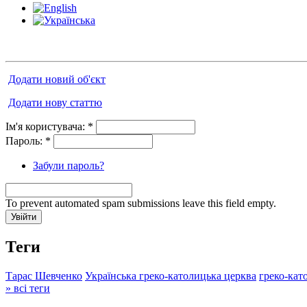
Додати новий об'єкт
Додати нову статтю
Ім'я користувача:
*
Пароль:
*
Забули пароль?
To prevent automated spam submissions leave this field empty.
Теги
Тарас Шевченко
Українська греко-католицька церква
греко-кат
» всі теги