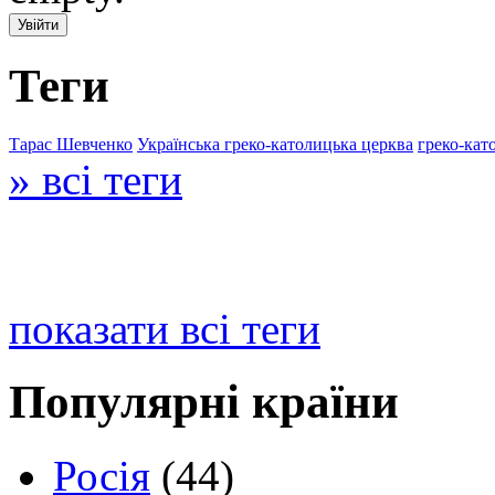
Теги
Тарас Шевченко
Українська греко-католицька церква
греко-кат
» всі теги
показати всі теги
Популярні країни
Росія
(44)