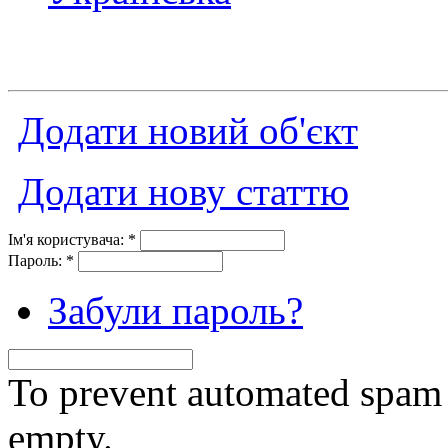
Додати новий об'єкт
Додати нову статтю
Ім'я користувача:
*
Пароль:
*
Забули пароль?
To prevent automated spam s
empty.