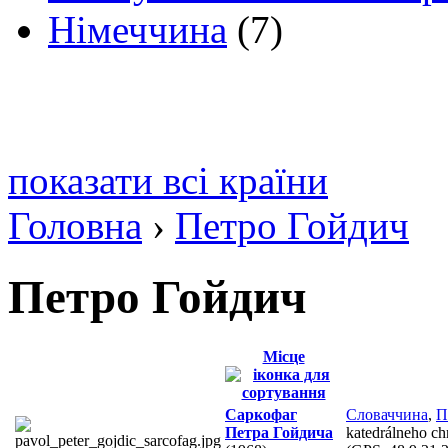
Німеччина
(7)
показати всі країни
Головна
›
Петро Гойдич
Петро Гойдич
Місце
Саркофаг
Словаччина
,
П
Петра Гойдича
katedrálneho chr