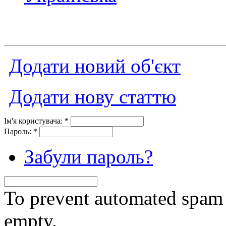
Додати новий об'єкт
Додати нову статтю
Ім'я користувача:
*
Пароль:
*
Забули пароль?
To prevent automated spam s
empty.