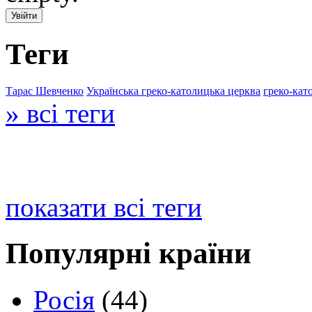
Теги
Тарас Шевченко
Українська греко-католицька церква
греко-кат
» всі теги
показати всі теги
Популярні країни
Росія
(44)