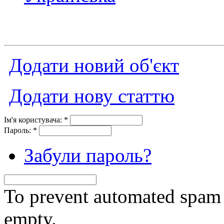
Додати новий об'єкт
Додати нову статтю
Ім'я користувача:
*
Пароль:
*
Забули пароль?
To prevent automated spam s
empty.