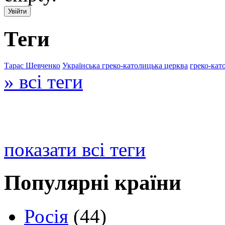
Теги
Тарас Шевченко
Українська греко-католицька церква
греко-кат
» всі теги
показати всі теги
Популярні країни
Росія
(44)