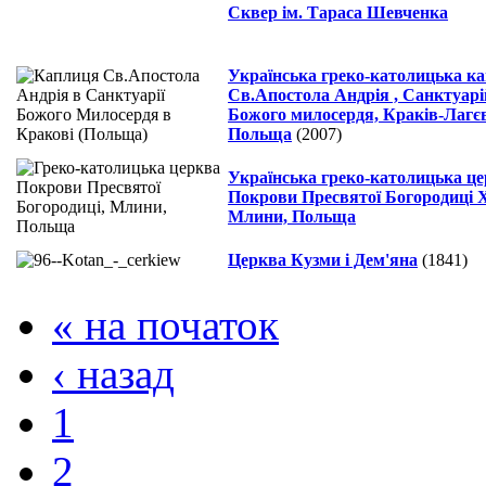
Сквер ім. Тараса Шевченка
Українська греко-католицька к
Св.Апостола Андрія , Санктуарі
Божого милосердя, Краків-Лагєв
Польща
(2007)
Українська греко-католицька ц
Покрови Пресвятої Богородиці X
Млини, Польща
Церква Кузми і Дем'яна
(1841)
« на початок
‹ назад
1
2