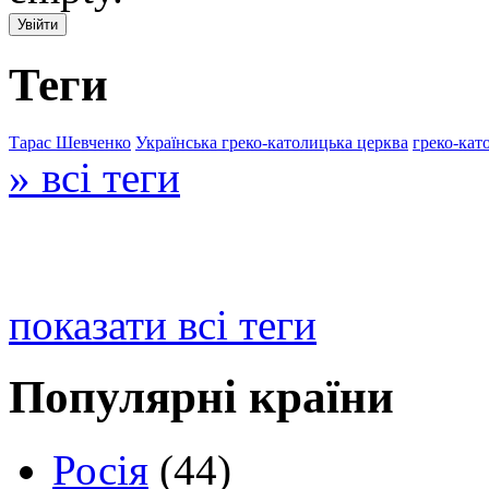
Теги
Тарас Шевченко
Українська греко-католицька церква
греко-кат
» всі теги
показати всі теги
Популярні країни
Росія
(44)