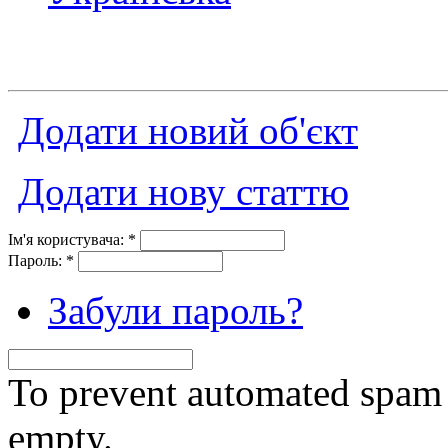
Додати новий об'єкт
Додати нову статтю
Ім'я користувача:
*
Пароль:
*
Забули пароль?
To prevent automated spam s
empty.