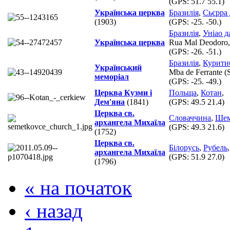
(GPS:
51.7 55.1
)
Українська церква
Бразилія
,
Сьєрра 
(1903)
(GPS:
-25. -50.
)
Бразилія
,
Уніао д
Українська церква
Rua Mal Deodoro,
(GPS:
-26. -51.
)
Бразилія
,
Курити
Український
Mba de Ferrante (
меморіал
(GPS:
-25. -49.
)
Церква Кузми і
Польща
,
Котан
,
Дем'яна
(1841)
(GPS:
49.5 21.4
)
Церква св.
Словаччина
,
Шем
архангела Михаїла
(GPS:
49.3 21.6
)
(1752)
Церква св.
Білорусь
,
Рубель
,
архангела Михаїла
(GPS:
51.9 27.0
)
(1796)
« на початок
‹ назад