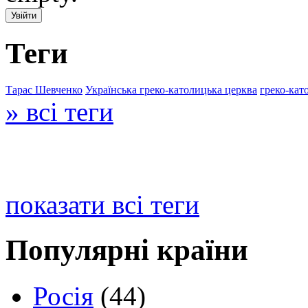
Теги
Тарас Шевченко
Українська греко-католицька церква
греко-кат
» всі теги
показати всі теги
Популярні країни
Росія
(44)