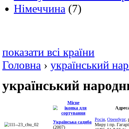
Німеччина
(7)
показати всі країни
Головна
›
український на
український народн
Місце
Адрес
Росія
,
Оренбург
, 
Українська садиба
Миру і пр. Гагар
(2007)