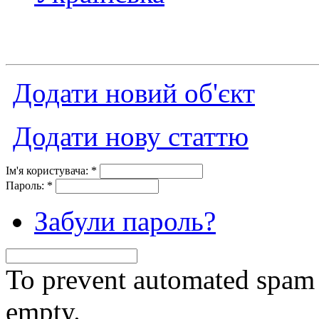
Додати новий об'єкт
Додати нову статтю
Ім'я користувача:
*
Пароль:
*
Забули пароль?
To prevent automated spam s
empty.