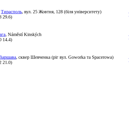
,
Тирасполь
, вул. 25 Жовтня, 128 (біля університету)
8 29.6
)
ага
, Náměstí Kinských
0 14.4
)
Варшава
, сквер Шевченка (ріг вул. Goworka та Spacerowa)
2 21.0
)