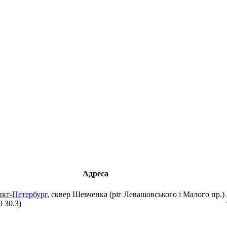
Адреса
нкт-Петербург
, сквер Шевченка (ріг Левашовського і Малого пр.)
9 30.3
)