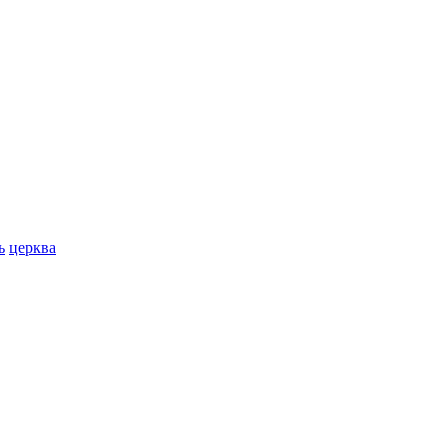
ь
церква