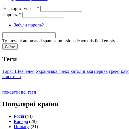
Ім'я користувача:
*
Пароль:
*
Забули пароль?
To prevent automated spam submissions leave this field empty.
Теги
Тарас Шевченко
Українська греко-католицька церква
греко-кат
» всі теги
показати всі теги
Популярні країни
Росія
(44)
Канада
(28)
Польща
(21)