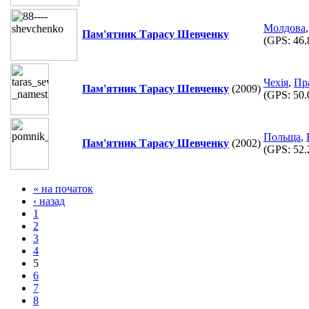
Молдова
Пам'ятник Тарасу Шевченку
(GPS:
46.
Чехія
,
Пр
Пам'ятник Тарасу Шевченку
(2009)
(GPS:
50.
Польща
,
Пам'ятник Тарасу Шевченку
(2002)
(GPS:
52.
« на початок
‹ назад
1
2
3
4
5
6
7
8