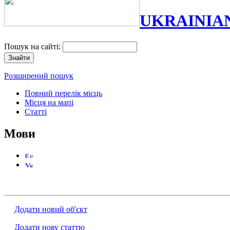
UKRAINIA
Пошук на сайті:
Розширений пошук
Повний перелік місць
Місця на мапі
Статті
Мови
Додати новий об'єкт
Додати нову статтю