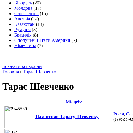
Білорусь
(20)
Молдова
(17)
Словаччина
(15)
Австрія
(14)
Казахстан
(13)
Румунія
(8)
Бразилія
(8)
Сполучені Штати Америки
(7)
Німеччина
(7)
показати всі країни
Головна
›
Тарас Шевченко
Тарас Шевченко
Місце
Росія
,
Са
Пам'ятник Тарасу Шевченку
(GPS:
59.