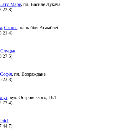
Сату-Маре
, пл. Василе Лукача
7 22.8
)
я
,
Скоп'є
, парк біля Асамблеї
9 21.4
)
,
Слуцьк
,
0 27.5
)
Софія
, пл. Возраждане
6 23.3
)
ргут
, вул. Островського, 16/1
2 73.4
)
ілісі
,
7 44.7
)