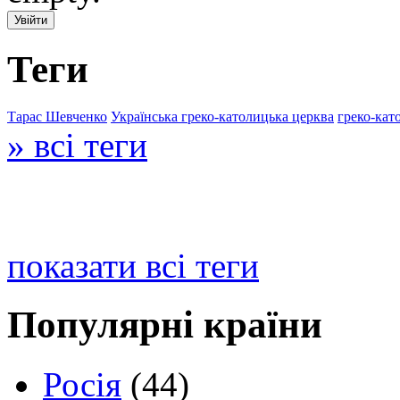
Теги
Тарас Шевченко
Українська греко-католицька церква
греко-кат
» всі теги
показати всі теги
Популярні країни
Росія
(44)