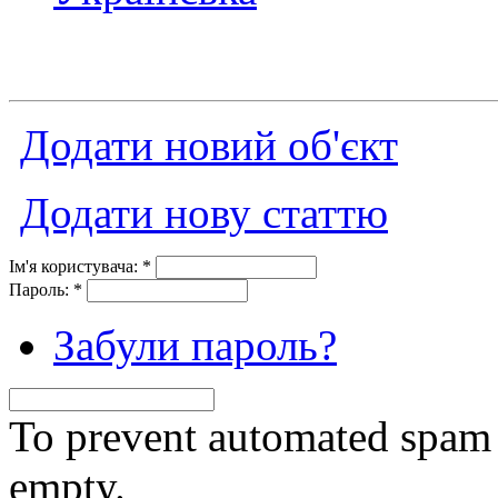
Додати новий об'єкт
Додати нову статтю
Ім'я користувача:
*
Пароль:
*
Забули пароль?
To prevent automated spam s
empty.