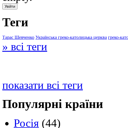
Теги
Тарас Шевченко
Українська греко-католицька церква
греко-кат
» всі теги
показати всі теги
Популярні країни
Росія
(44)