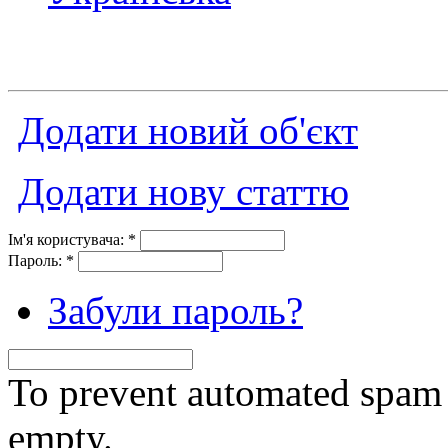
Додати новий об'єкт
Додати нову статтю
Ім'я користувача:
*
Пароль:
*
Забули пароль?
To prevent automated spam s
empty.