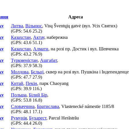
Адреса
ку
Литва
,
Вільнюс
, Visų Šventųjų gatvė (вул. Усіх Святих)
(GPS:
54.6 25.2
)
ку
Казахстан
,
Актау
, набережна
(GPS:
43.6 51.1
)
ку
Казахстан
,
Алмати
, на розі пр. Достик і вул. Шевченка
(GPS:
43.2 76.9
)
ку
Туркменістан
,
Ашгабат
,
(GPS:
37.9 58.3
)
ку
Молдова
,
Бєльці
, сквер на розі вул. Пушкіна і Індепенденц
(GPS:
47.7 27.9
)
ку
Китай
,
Пекін
, парк Chaoyang
(GPS:
39.9 116.
)
ку
Польща
,
Білий Бір
,
(GPS:
53.8 16.8
)
ку
Словаччина
,
Братислава
, Vlastenecké námestie 1185/8
(GPS:
48.1 17.1
)
ку
Румунія
,
Бухарест
, Parcul Herăstrău
(GPS:
44.4 26.0
)