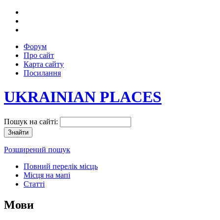
Форум
Про сайт
Карта сайту
Посилання
UKRAINIAN PLACES
Пошук на сайті:
Розширений пошук
Повний перелік місць
Місця на мапі
Статті
Мови