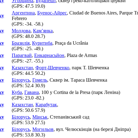
ку
Угорщина
,
Будапешт
, сквер греко-католицької церкви
(GPS:
47.5 19.0
)
Аргентина
,
Буенос-Айрес
, Ciudad de Buenos Aires, Parque Tr
ку
Febrero
(GPS:
-34. -58.
)
ку
Молдова
,
Кам’янка
,
(GPS:
48.0 28.7
)
ку
Бразилія
,
Куритиба
, Praça da Ucrânia
(GPS:
-25. -49.
)
ку
Парагвай
,
Енкарнасьйон
, Plaza de Armas
(GPS:
-27. -55.
)
ку
Казахстан
,
Форт-Шевченко
, парк Т. Шевченка
(GPS:
44.5 50.2
)
ку
Білорусь
,
Гомель
, Сквер ім. Тараса Шевченка
(GPS:
52.4 30.9
)
ку
Куба
,
Гавана
, 100 y Cortina de la Presa (парк Леніна)
(GPS:
23.0 -82.
)
ку
Казахстан
,
Карабутак
,
(GPS:
50.6 57.9
)
ку
Білорусь
,
Мінськ
, Степанівський сад
(GPS:
53.9 27.5
)
ку
Білорусь
,
Могильов
, вул. Челюскінців (на березі Дніпра)
(GPS:
53.8 30.3
)