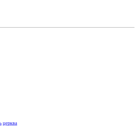
ь
церква