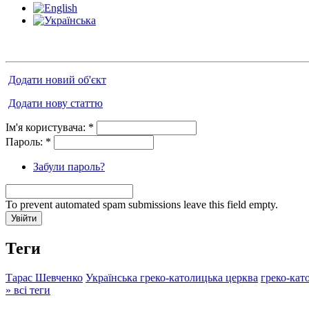
Додати новий об'єкт
Додати нову статтю
Ім'я користувача:
*
Пароль:
*
Забули пароль?
To prevent automated spam submissions leave this field empty.
Теги
Тарас Шевченко
Українська греко-католицька церква
греко-кат
» всі теги