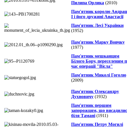
Пилипа Орлика
(2010)
Пам'ятник королю Андра
І і його дружині Анастасії
Пам'ятник Лесі Українки
(1952)
Пам'ятник Марку Вовчку
(1977)
Пам'ятник мешканцям
Білого Бору, переселеним п
час операції "Вісла"
Пам'ятник Миколі Гоголю
(2009)
Пам'ятник Олександру
Духновичу
(1932)
Пам'ятник першим
запорожцям, що висадили
біля Тамані
(1911)
Пам'ятник Петру Могилі