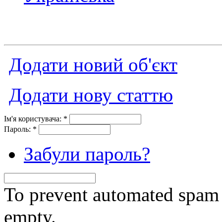
Додати новий об'єкт
Додати нову статтю
Ім'я користувача:
*
Пароль:
*
Забули пароль?
To prevent automated spam s
empty.