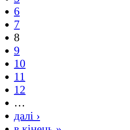
6
7
8
9
10
11
12
…
далі ›
в кінець »