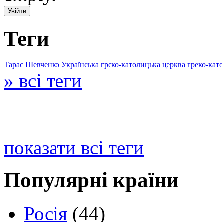
Теги
Тарас Шевченко
Українська греко-католицька церква
греко-кат
» всі теги
показати всі теги
Популярні країни
Росія
(44)