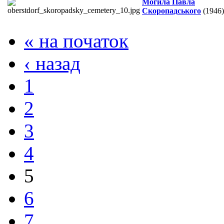
Могила Павла
Скоропадського
(1946)
« на початок
‹ назад
1
2
3
4
5
6
7