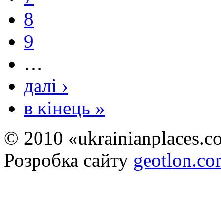
8
9
…
далі ›
в кінець »
© 2010 «ukrainianplaces.
Розробка сайту
geotlon.c