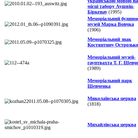
українською мовою на
місці табору Аушвіц-
Біркенау
(1995)
Меморіальний будинок
музей Марка Вовчка
(1906)
Меморіальний знак
Костянтину Острозьк
Меморіальний музей-
гауптвахта Т. Г. Шевч
(1989)
Меморіальний парк
Шевченка
Миколаївська церква
(1818)
Михайлівська церква