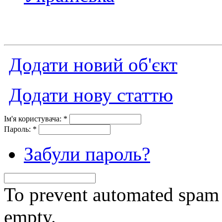
Додати новий об'єкт
Додати нову статтю
Ім'я користувача:
*
Пароль:
*
Забули пароль?
To prevent automated spam s
empty.