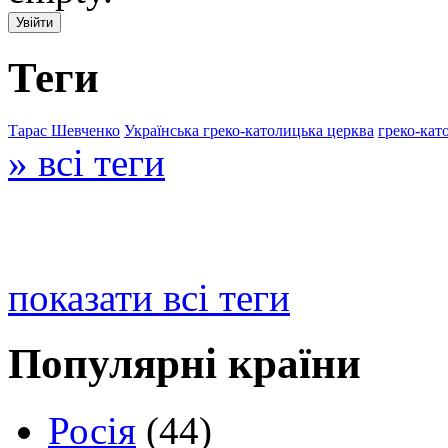
Теги
Тарас Шевченко
Українська греко-католицька церква
греко-кат
» всі теги
показати всі теги
Популярні країни
Росія
(44)