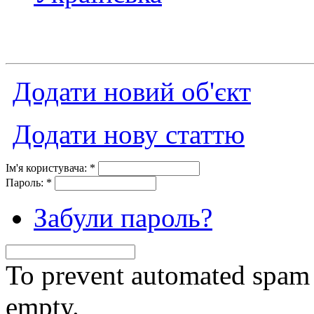
Додати новий об'єкт
Додати нову статтю
Ім'я користувача:
*
Пароль:
*
Забули пароль?
To prevent automated spam s
empty.