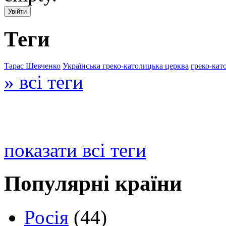
Теги
Тарас Шевченко
Українська греко-католицька церква
греко-кат
» всі теги
показати всі теги
Популярні країни
Росія
(44)