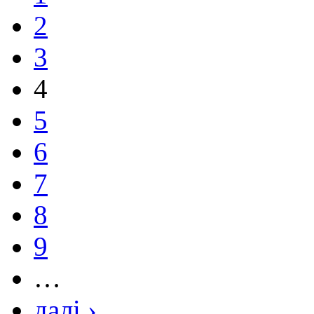
2
3
4
5
6
7
8
9
…
далі ›