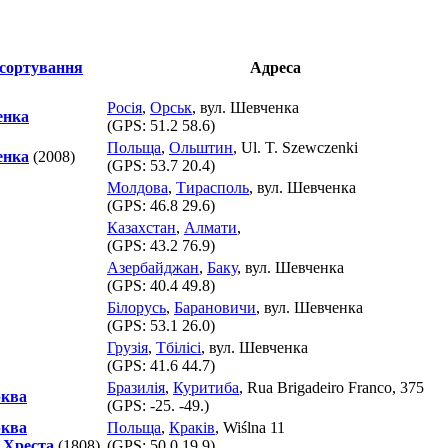
Адреса
Росія
,
Орськ
, вул. Шевченка
енка
(GPS:
51.2 58.6
)
Польща
,
Ольштин
, Ul. T. Szewczenki
енка
(2008)
(GPS:
53.7 20.4
)
Молдова
,
Тирасполь
, вул. Шевченка
(GPS:
46.8 29.6
)
Казахстан
,
Алмати
,
(GPS:
43.2 76.9
)
Азербайджан
,
Баку
, вул. Шевченка
(GPS:
40.4 49.8
)
Білорусь
,
Барановичи
, вул. Шевченка
(GPS:
53.1 26.0
)
Грузія
,
Тбілісі
, вул. Шевченка
(GPS:
41.6 44.7
)
Бразилія
,
Куритиба
, Rua Brigadeiro Franco, 375
рква
(GPS:
-25. -49.
)
рква
Польща
,
Краків
, Wiślna 11
 Хреста
(1808)
(GPS:
50.0 19.9
)