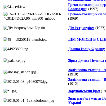
Греко-католицька цер
Богородиці
(1997)
Греко-католицький со
(1969)
Дім із тризубом
(1923)
ДІМ МОЛОДІ В CІД
Дошка Івану Франку
Зірка Джека Пеленса 
Залізнична станція 
(1910)
Залізнична станція "
(1912)
Збручанський ідол
(18
Знак пам'яті жертв Г
Україні