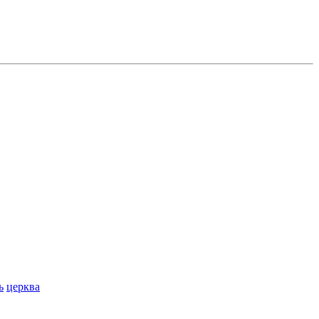
ь
церква