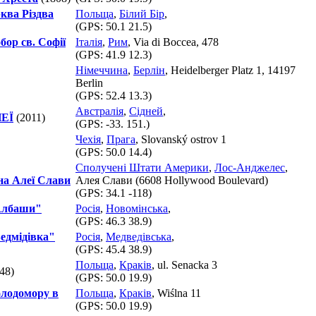
ква Різдва
Польща
,
Білий Бір
,
(GPS:
50.1 21.5
)
бор св. Софії
Італія
,
Рим
, Via di Boccea, 478
(GPS:
41.9 12.3
)
Німеччина
,
Берлін
, Heidelberger Platz 1, 14197
Berlin
(GPS:
52.4 13.3
)
Австралія
,
Сідней
,
НЕЇ
(2011)
(GPS:
-33. 151.
)
Чехія
,
Прага
, Slovanský ostrov 1
(GPS:
50.0 14.4
)
Сполучені Штати Америки
,
Лос-Анджелес
,
на Алеї Слави
Алея Слави (6608 Hollywood Boulevard)
(GPS:
34.1 -118
)
"Албаши"
Росія
,
Новомінська
,
(GPS:
46.3 38.9
)
Ведмідівка"
Росія
,
Медведівська
,
(GPS:
45.4 38.9
)
Польща
,
Краків
, ul. Senacka 3
48)
(GPS:
50.0 19.9
)
олодомору в
Польща
,
Краків
, Wiślna 11
(GPS:
50.0 19.9
)