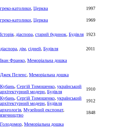
греко-католики
,
Церква
1997
греко-католики
,
Церква
1969
Історія
,
діаспора
,
старий будинок
,
Будівля
1923
діаспора
,
дім
,
сідней
,
Будівля
2011
Іван Франко
,
Меморіальна дошка
Джек Пеленс
,
Меморіальна дошка
Кубань
,
Сергій Тимошенко
,
український
1910
архітектурний модерн
,
Будівля
Кубань
,
Сергій Тимошенко
,
український
1912
архітектурний модерн
,
Будівля
археологія
,
Музейний експонат
,
1848
язичництво
Голодомор
,
Меморіальна дошка