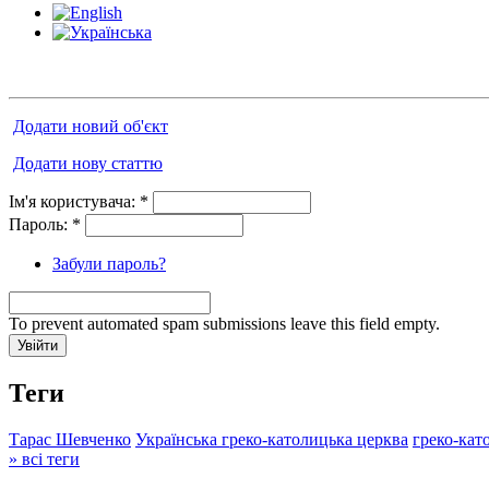
Додати новий об'єкт
Додати нову статтю
Ім'я користувача:
*
Пароль:
*
Забули пароль?
To prevent automated spam submissions leave this field empty.
Теги
Тарас Шевченко
Українська греко-католицька церква
греко-кат
» всі теги