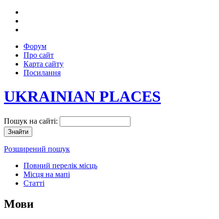
Форум
Про сайт
Карта сайту
Посилання
UKRAINIAN PLACES
Пошук на сайті:
Розширений пошук
Повний перелік місць
Місця на мапі
Статті
Мови