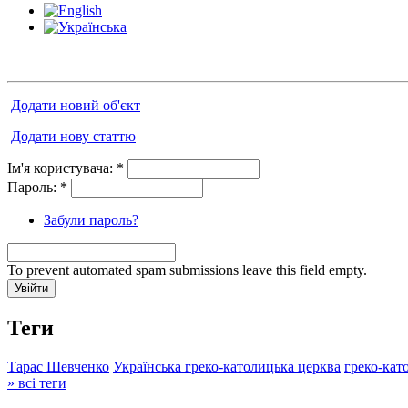
Додати новий об'єкт
Додати нову статтю
Ім'я користувача:
*
Пароль:
*
Забули пароль?
To prevent automated spam submissions leave this field empty.
Теги
Тарас Шевченко
Українська греко-католицька церква
греко-кат
» всі теги