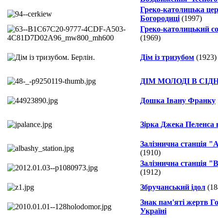
Греко-католицька цер
Богородиці
(1997)
Греко-католицький со
(1969)
Дім із тризубом
(1923)
ДІМ МОЛОДІ В CІД
Дошка Івану Франку
Зірка Джека Пеленса 
Залізнична станція 
(1910)
Залізнична станція "
(1912)
Збручанський ідол
(18
Знак пам'яті жертв Г
Україні