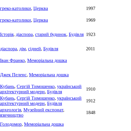
греко-католики
,
Церква
1997
греко-католики
,
Церква
1969
Історія
,
діаспора
,
старий будинок
,
Будівля
1923
діаспора
,
дім
,
сідней
,
Будівля
2011
Іван Франко
,
Меморіальна дошка
Джек Пеленс
,
Меморіальна дошка
Кубань
,
Сергій Тимошенко
,
український
1910
архітектурний модерн
,
Будівля
Кубань
,
Сергій Тимошенко
,
український
1912
архітектурний модерн
,
Будівля
археологія
,
Музейний експонат
,
1848
язичництво
Голодомор
,
Меморіальна дошка