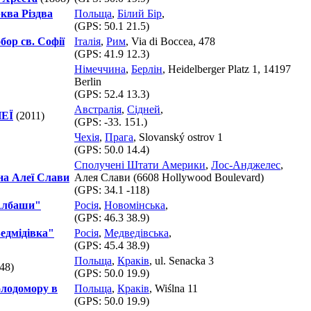
ква Різдва
Польща
,
Білий Бір
,
(GPS:
50.1 21.5
)
бор св. Софії
Італія
,
Рим
, Via di Boccea, 478
(GPS:
41.9 12.3
)
Німеччина
,
Берлін
, Heidelberger Platz 1, 14197
Berlin
(GPS:
52.4 13.3
)
Австралія
,
Сідней
,
НЕЇ
(2011)
(GPS:
-33. 151.
)
Чехія
,
Прага
, Slovanský ostrov 1
(GPS:
50.0 14.4
)
Сполучені Штати Америки
,
Лос-Анджелес
,
на Алеї Слави
Алея Слави (6608 Hollywood Boulevard)
(GPS:
34.1 -118
)
"Албаши"
Росія
,
Новомінська
,
(GPS:
46.3 38.9
)
Ведмідівка"
Росія
,
Медведівська
,
(GPS:
45.4 38.9
)
Польща
,
Краків
, ul. Senacka 3
48)
(GPS:
50.0 19.9
)
олодомору в
Польща
,
Краків
, Wiślna 11
(GPS:
50.0 19.9
)