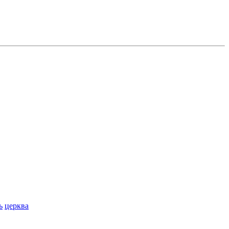
ь
церква