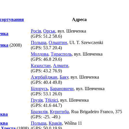
Адреса
Росія
,
Орськ
, вул. Шевченка
енка
(GPS:
51.2 58.6
)
Польща
,
Ольштин
, Ul. T. Szewczenki
енка
(2008)
(GPS:
53.7 20.4
)
Молдова
,
Тирасполь
, вул. Шевченка
(GPS:
46.8 29.6
)
Казахстан
,
Алмати
,
(GPS:
43.2 76.9
)
Азербайджан
,
Баку
, вул. Шевченка
(GPS:
40.4 49.8
)
Білорусь
,
Барановичи
, вул. Шевченка
(GPS:
53.1 26.0
)
Грузія
,
Тбілісі
, вул. Шевченка
(GPS:
41.6 44.7
)
Бразилія
,
Куритиба
, Rua Brigadeiro Franco, 375
рква
(GPS:
-25. -49.
)
рква
Польща
,
Краків
, Wiślna 11
 Хреста
(1808)
(GPS:
50.0 19.9
)