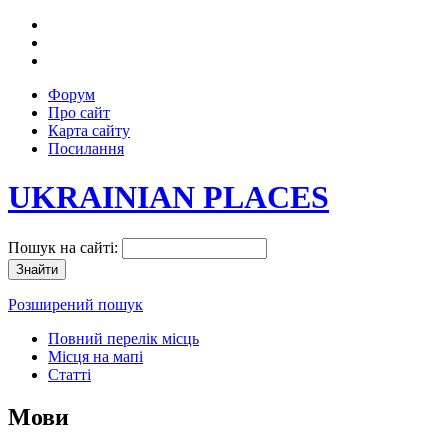
Форум
Про сайт
Карта сайту
Посилання
UKRAINIAN PLACES
Пошук на сайті:
Розширений пошук
Повний перелік місць
Місця на мапі
Статті
Мови