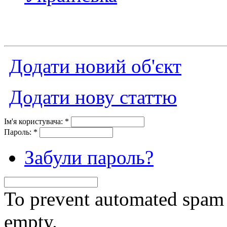
Додати новий об'єкт
Додати нову статтю
Ім'я користувача:
*
Пароль:
*
Забули пароль?
To prevent automated spam s
empty.