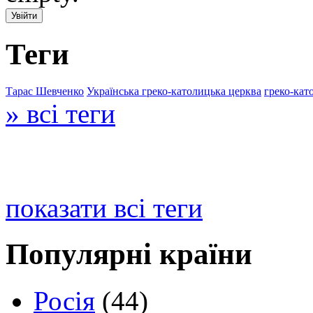
Теги
Тарас Шевченко
Українська греко-католицька церква
греко-кат
» всі теги
показати всі теги
Популярні країни
Росія
(44)