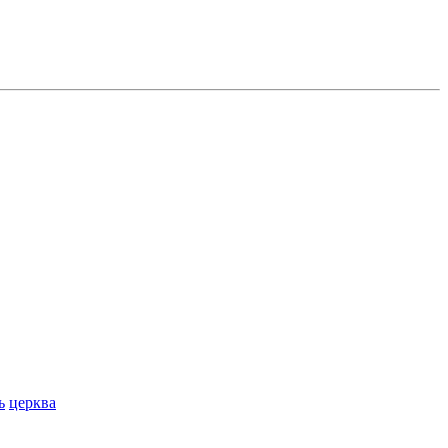
ь
церква