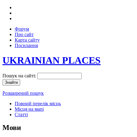
Форум
Про сайт
Карта сайту
Посилання
UKRAINIAN PLACES
Пошук на сайті:
Розширений пошук
Повний перелік місць
Місця на мапі
Статті
Мови