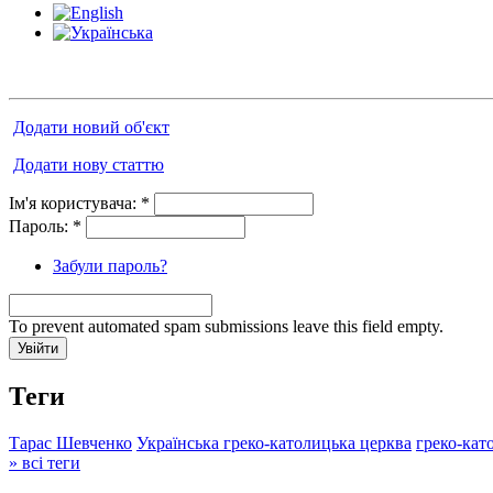
Додати новий об'єкт
Додати нову статтю
Ім'я користувача:
*
Пароль:
*
Забули пароль?
To prevent automated spam submissions leave this field empty.
Теги
Тарас Шевченко
Українська греко-католицька церква
греко-кат
» всі теги