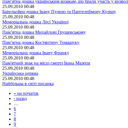
Пам’ятна дошка українським козакам, що брали участь у визвол
25.09.2010 00:48
Барельєфна дошка Івану Пулюю та Пантелеймону Кулішу
25.09.2010 00:48
Меморіальна дошка Лесі Українці
25.09.2010 00:48
Пам’ятна дошка Михайлові Грушевському
25.09.2010 00:48
Пам’ятна дошка Костянтину Томащуку
25.09.2010 00:48
Меморіальна дошка Івану Франку
25.09.2010 00:48
Пам'ятний знак на місці смерті Івана Мазепи
25.09.2010 00:48
Українська церква
25.09.2010 00:48
Найбільша в світі писанка
« на початок
‹ назад
…
6
7
8
9