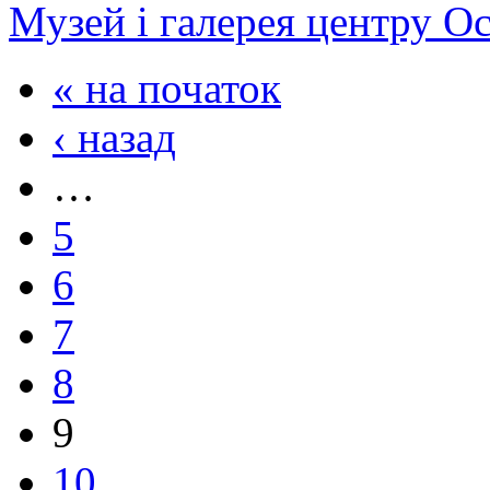
Музей і галерея центру О
« на початок
‹ назад
…
5
6
7
8
9
10