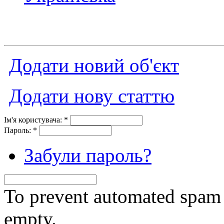
Додати новий об'єкт
Додати нову статтю
Ім'я користувача:
*
Пароль:
*
Забули пароль?
To prevent automated spam s
empty.