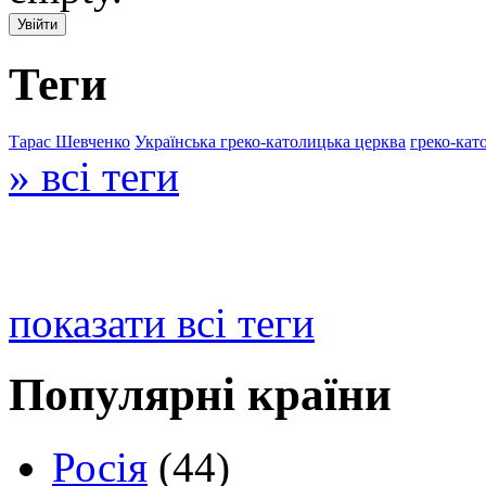
Теги
Тарас Шевченко
Українська греко-католицька церква
греко-кат
» всі теги
показати всі теги
Популярні країни
Росія
(44)