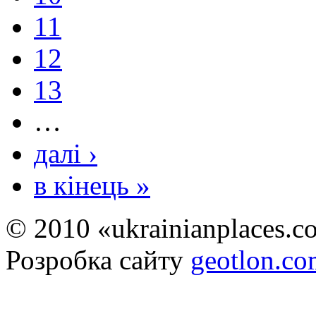
11
12
13
…
далі ›
в кінець »
© 2010 «ukrainianplaces.
Розробка сайту
geotlon.c