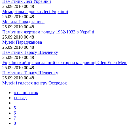
Пам'ятник Лесі Українки
25.09.2010 00:48
Меморіальна дошка Лесі Українці
25.09.2010 00:48
Могила Параджанова
25.09.2010 00:48
Пам'ятник жертвам голоду 1932-1933 в Україні
25.09.2010 00:48
Музей Параджанова
25.09.2010 00:48
Пам'ятник Тарасу Шевченку
25.09.2010 00:48
Український православний сектор на кладовищі Glen Eden Memo
25.09.2010 00:48
Пам'ятник Тарасу Шевченку
25.09.2010 00:48
Музей і галерея центру Осередок
« на початок
‹ назад
…
5
6
7
8