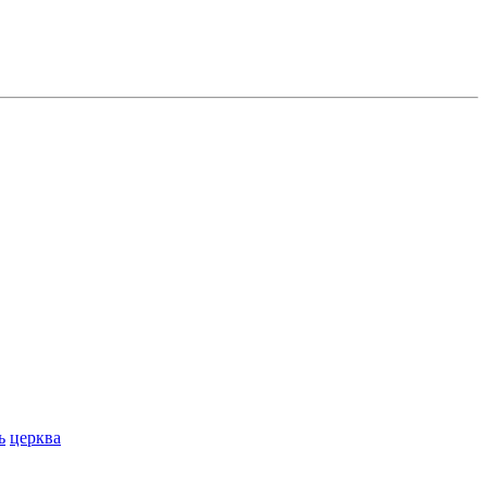
ь
церква