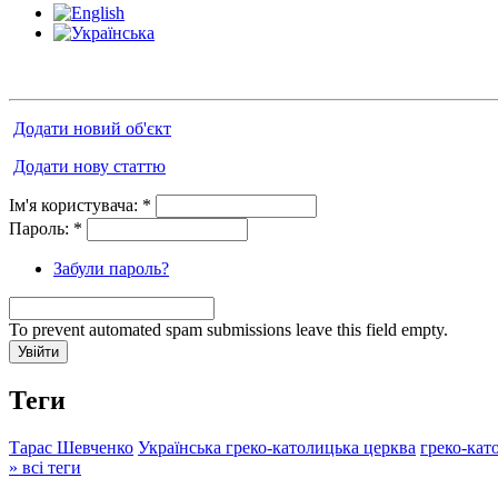
Додати новий об'єкт
Додати нову статтю
Ім'я користувача:
*
Пароль:
*
Забули пароль?
To prevent automated spam submissions leave this field empty.
Теги
Тарас Шевченко
Українська греко-католицька церква
греко-кат
» всі теги