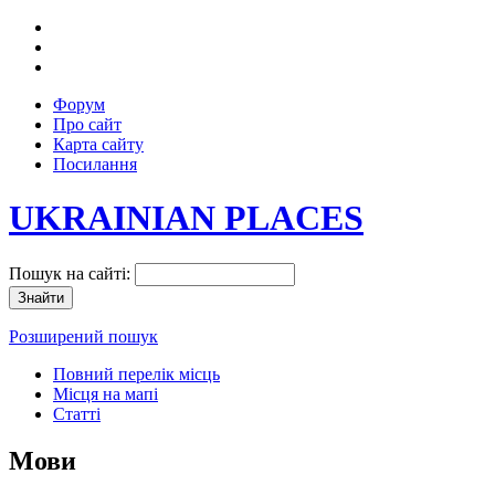
Форум
Про сайт
Карта сайту
Посилання
UKRAINIAN PLACES
Пошук на сайті:
Розширений пошук
Повний перелік місць
Місця на мапі
Статті
Мови