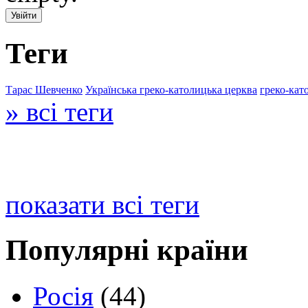
Теги
Тарас Шевченко
Українська греко-католицька церква
греко-кат
» всі теги
показати всі теги
Популярні країни
Росія
(44)