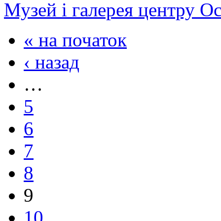
Музей і галерея центру О
« на початок
‹ назад
…
5
6
7
8
9
10