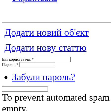
Додати новий об'єкт
Додати нову статтю
Ім'я користувача:
*
Пароль:
*
Забули пароль?
To prevent automated spam s
empty.