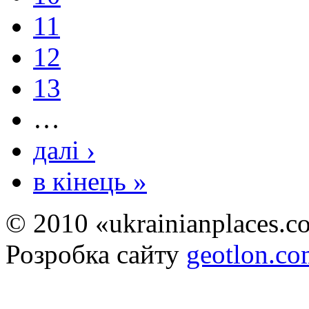
11
12
13
…
далі ›
в кінець »
© 2010 «ukrainianplaces.
Розробка сайту
geotlon.c