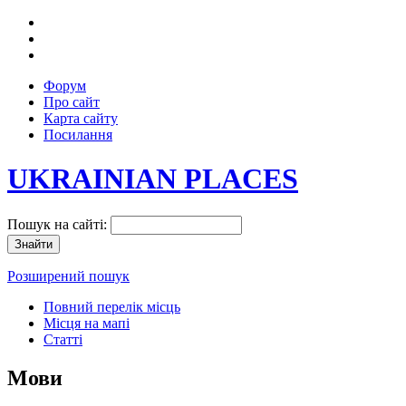
Форум
Про сайт
Карта сайту
Посилання
UKRAINIAN PLACES
Пошук на сайті:
Розширений пошук
Повний перелік місць
Місця на мапі
Статті
Мови