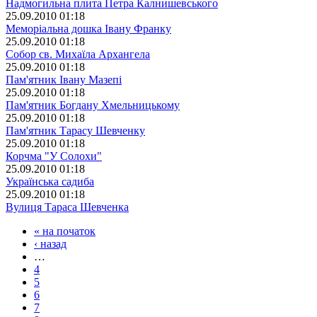
Надмогильна плита Петра Калнишевського
25.09.2010 01:18
Меморіальна дошка Івану Франку
25.09.2010 01:18
Собор св. Михаїла Архангела
25.09.2010 01:18
Пам'ятник Івану Мазепі
25.09.2010 01:18
Пам'ятник Богдану Хмельницькому
25.09.2010 01:18
Пам'ятник Тарасу Шевченку
25.09.2010 01:18
Корчма "У Солохи"
25.09.2010 01:18
Українська садиба
25.09.2010 01:18
Вулиця Тараса Шевченка
« на початок
‹ назад
…
4
5
6
7