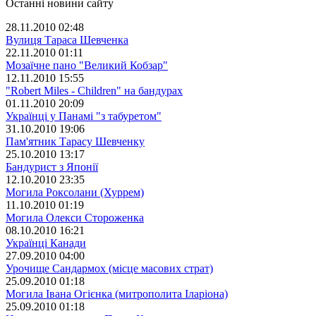
Останні новини сайту
28.11.2010 02:48
Вулиця Тараса Шевченка
22.11.2010 01:11
Мозаїчне пано "Великий Кобзар"
12.11.2010 15:55
"Robert Miles - Children" на бандурах
01.11.2010 20:09
Українці у Панамі "з табуретом"
31.10.2010 19:06
Пам'ятник Тарасу Шевченку
25.10.2010 13:17
Бандурист з Японії
12.10.2010 23:35
Могила Роксолани (Хуррем)
11.10.2010 01:19
Могила Олекси Стороженка
08.10.2010 16:21
Українці Канади
27.09.2010 04:00
Урочище Сандармох (місце масових страт)
25.09.2010 01:18
Могила Івана Огієнка (митрополита Іларіона)
25.09.2010 01:18