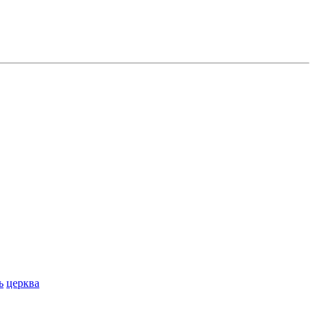
ь
церква