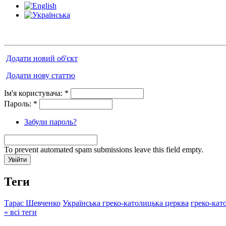
Додати новий об'єкт
Додати нову статтю
Ім'я користувача:
*
Пароль:
*
Забули пароль?
To prevent automated spam submissions leave this field empty.
Теги
Тарас Шевченко
Українська греко-католицька церква
греко-кат
» всі теги