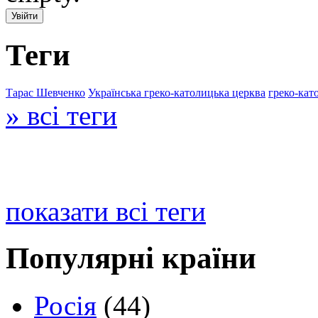
Теги
Тарас Шевченко
Українська греко-католицька церква
греко-кат
» всі теги
показати всі теги
Популярні країни
Росія
(44)