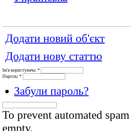
Додати новий об'єкт
Додати нову статтю
Ім'я користувача:
*
Пароль:
*
Забули пароль?
To prevent automated spam s
empty.