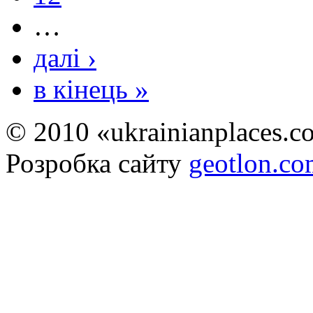
…
далі ›
в кінець »
© 2010 «ukrainianplaces.
Розробка сайту
geotlon.c