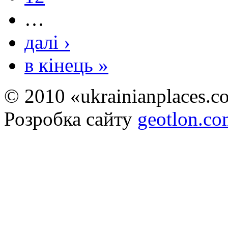
…
далі ›
в кінець »
© 2010 «ukrainianplaces.
Розробка сайту
geotlon.c