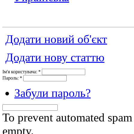
Додати новий об'єкт
Додати нову статтю
Ім'я користувача:
*
Пароль:
*
Забули пароль?
To prevent automated spam s
empty.