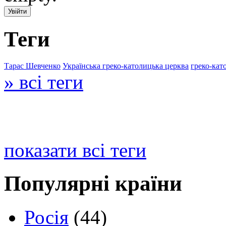
Теги
Тарас Шевченко
Українська греко-католицька церква
греко-кат
» всі теги
показати всі теги
Популярні країни
Росія
(44)