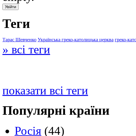
Теги
Тарас Шевченко
Українська греко-католицька церква
греко-кат
» всі теги
показати всі теги
Популярні країни
Росія
(44)