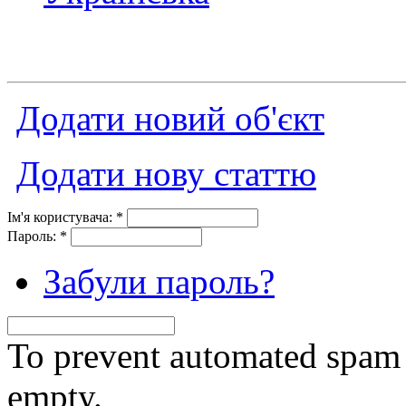
Додати новий об'єкт
Додати нову статтю
Ім'я користувача:
*
Пароль:
*
Забули пароль?
To prevent automated spam s
empty.