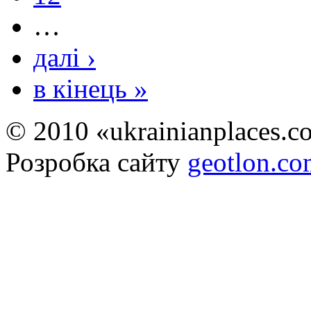
…
далі ›
в кінець »
© 2010 «ukrainianplaces.
Розробка сайту
geotlon.c