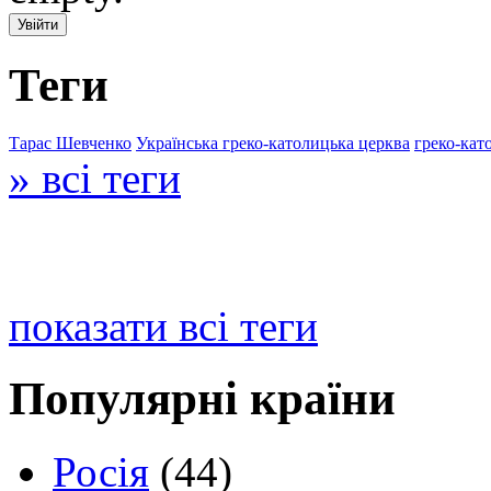
Теги
Тарас Шевченко
Українська греко-католицька церква
греко-кат
» всі теги
показати всі теги
Популярні країни
Росія
(44)