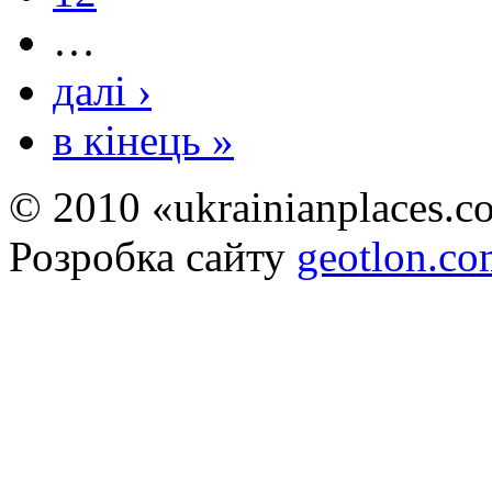
…
далі ›
в кінець »
© 2010 «ukrainianplaces.
Розробка сайту
geotlon.c