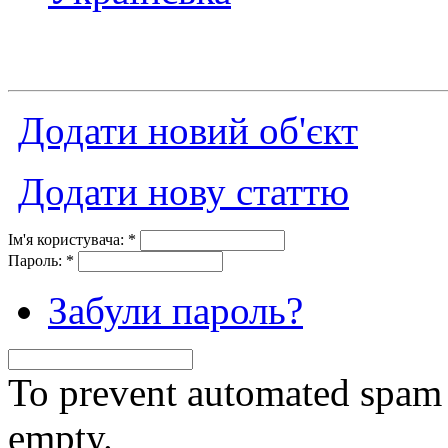
Додати новий об'єкт
Додати нову статтю
Ім'я користувача:
*
Пароль:
*
Забули пароль?
To prevent automated spam s
empty.